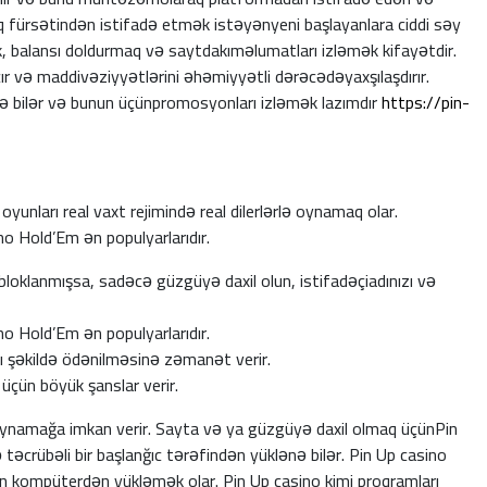
 fürsətindən istifadə etmək istəyənyeni başlayanlara ciddi səy
 balansı doldurmaq və saytdakıməlumatları izləmək kifayətdir.
ır və maddivəziyyətlərini əhəmiyyətli dərəcədəyaxşılaşdırır.
 bilər və bunun üçünpromosyonları izləmək lazımdır
https://pin-
yunları real vaxt rejimində real dilerlərlə oynamaq olar.
o Hold’Em ən populyarlarıdır.
loklanmışsa, sadəcə güzgüyə daxil olun, istifadəçiadınızı və
o Hold’Em ən populyarlarıdır.
lı şəkildə ödənilməsinə zəmanət verir.
çün böyük şanslar verir.
oynamağa imkan verir. Sayta və ya güzgüyə daxil olmaq üçünPin
təcrübəli bir başlanğıc tərəfindən yüklənə bilər. Pin Up casino
n kompüterdən yükləmək olar. Pin Up casino kimi proqramları