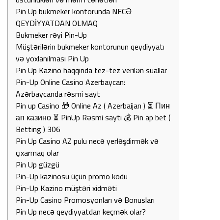
Pin Up bukmeker kontorunda NECƏ
QEYDİYYATDAN OLMAQ
Bukmeker rəyi Pin-Up
Müştərilərin bukmeker kontorunun qeydiyyatı
və yoxlanılması Pin Up
Pin Up Kazino haqqında tez-tez verilən suallar
Pin-Up Online Casino Azerbaycan:
Azərbaycanda rəsmi sayt
Pin up Casino 🎁 Online Az ( Azerbaijan ) ⏳ Пин
ап казино ⏳ PinUp Rəsmi saytı 💰 Pin ap bet (
Betting ) 306
Pin Up Casino AZ pulu necə yerləşdirmək və
çıxarmaq olar
Pin Up güzgü
Pin-Up kazinosu üçün promo kodu
Pin-Up Kazino müştəri xidməti
Pin-Up Casino Promosyonları və Bonusları
Pin Up necə qeydiyyatdan keçmək olar?