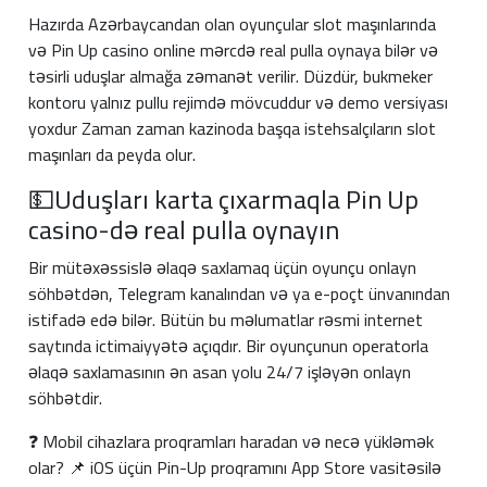
Hazırda Azərbaycandan olan oyunçular slot maşınlarında
və Pin Up casino online mərcdə real pulla oynaya bilər və
təsirli uduşlar almağa zəmanət verilir. Düzdür, bukmeker
kontoru yalnız pullu rejimdə mövcuddur və demo versiyası
yoxdur Zaman zaman kazinoda başqa istehsalçıların slot
maşınları da peyda olur.
💵Uduşları karta çıxarmaqla Pin Up
casino-də real pulla oynayın
Bir mütəxəssislə əlaqə saxlamaq üçün oyunçu onlayn
söhbətdən, Telegram kanalından və ya e-poçt ünvanından
istifadə edə bilər. Bütün bu məlumatlar rəsmi internet
saytında ictimaiyyətə açıqdır. Bir oyunçunun operatorla
əlaqə saxlamasının ən asan yolu 24/7 işləyən onlayn
söhbətdir.
❓ Mobil cihazlara proqramları haradan və necə yükləmək
olar? 📌 iOS üçün Pin-Up proqramını App Store vasitəsilə