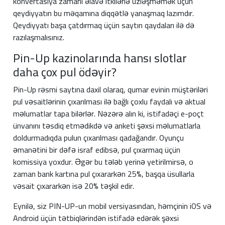
konvertasiya zamanı əlavə itkilərlə üzləşməmək üçün
qeydiyyatın bu məqamına diqqətlə yanaşmaq lazımdır.
Qeydiyyatı başa çatdırmaq üçün saytın qaydaları ilə də
razılaşmalısınız.
Pin-Up kazinolarında hansı slotlar
daha çox pul ödəyir?
Pin-Up rəsmi saytına daxil olaraq, qumar evinin müştəriləri
pul vəsaitlərinin çıxarılması ilə bağlı çoxlu faydalı və aktual
məlumatlar tapa bilərlər. Nəzərə alın ki, istifadəçi e-poçt
ünvanını təsdiq etmədikdə və anketi şəxsi məlumatlarla
doldurmadıqda pulun çıxarılması qadağandır. Oyunçu
əmanətini bir dəfə israf edibsə, pul çıxarmaq üçün
komissiya yoxdur. Əgər bu tələb yerinə yetirilmirsə, o
zaman bank kartına pul çıxararkən 25%, başqa üsullarla
vəsait çıxararkən isə 20% təşkil edir.
Eynilə, siz PIN-UP-un mobil versiyasından, həmçinin iOS və
Android üçün tətbiqlərindən istifadə edərək şəxsi