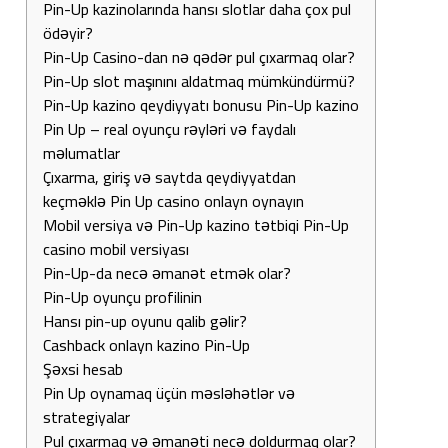
Pin-Up kazinolarında hansı slotlar daha çox pul
ödəyir?
Pin-Up Casino-dan nə qədər pul çıxarmaq olar?
Pin-Up slot maşınını aldatmaq mümkündürmü?
Pin-Up kazino qeydiyyatı bonusu Pin-Up kazino
Pin Up – real oyunçu rəyləri və faydalı
məlumatlar
Çıxarma, giriş və saytda qeydiyyatdan
keçməklə Pin Up casino onlayn oynayın
Mobil versiya və Pin-Up kazino tətbiqi Pin-Up
casino mobil versiyası
Pin-Up-da necə əmanət etmək olar?
Pin-Up oyunçu profilinin
Hansı pin-up oyunu qalib gəlir?
Cashback onlayn kazino Pin-Up
Şəxsi hesab
Pin Up oynamaq üçün məsləhətlər və
strategiyalar
Pul çıxarmaq və əmanəti necə doldurmaq olar?