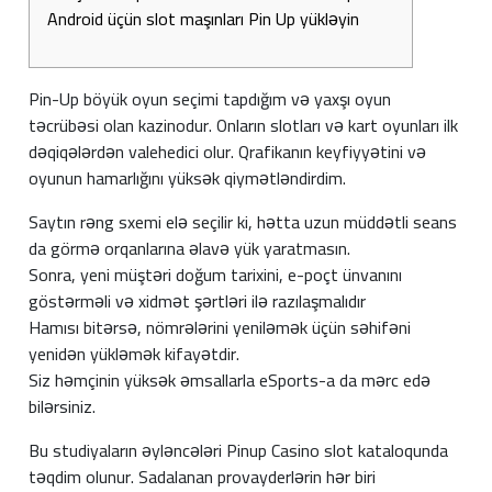
Android üçün slot maşınları Pin Up yükləyin
Pin-Up böyük oyun seçimi tapdığım və yaxşı oyun
təcrübəsi olan kazinodur. Onların slotları və kart oyunları ilk
dəqiqələrdən valehedici olur. Qrafikanın keyfiyyətini və
oyunun hamarlığını yüksək qiymətləndirdim.
Saytın rəng sxemi elə seçilir ki, hətta uzun müddətli seans
da görmə orqanlarına əlavə yük yaratmasın.
Sonra, yeni müştəri doğum tarixini, e-poçt ünvanını
göstərməli və xidmət şərtləri ilə razılaşmalıdır
Hamısı bitərsə, nömrələrini yeniləmək üçün səhifəni
yenidən yükləmək kifayətdir.
Siz həmçinin yüksək əmsallarla eSports-a da mərc edə
bilərsiniz.
Bu studiyaların əyləncələri Pinup Casino slot kataloqunda
təqdim olunur. Sadalanan provayderlərin hər biri