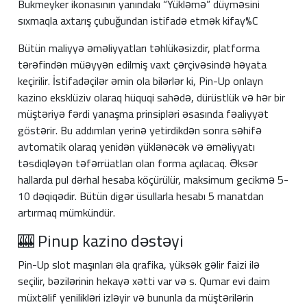
Bukmeyker ikonasının yanındakı “Yükləmə” düyməsini
sıxmaqla axtarış çubuğundan istifadə etmək kifay%C
Bütün maliyyə əməliyyatları təhlükəsizdir, platforma
tərəfindən müəyyən edilmiş vaxt çərçivəsində həyata
keçirilir. İstifadəçilər əmin ola bilərlər ki, Pin-Up onlayn
kazino eksklüziv olaraq hüquqi sahədə, dürüstlük və hər bir
müştəriyə fərdi yanaşma prinsipləri əsasında fəaliyyət
göstərir. Bu addımları yerinə yetirdikdən sonra səhifə
avtomatik olaraq yenidən yüklənəcək və əməliyyatı
təsdiqləyən təfərrüatları olan forma açılacaq. Əksər
hallarda pul dərhal hesaba köçürülür, maksimum gecikmə 5-
10 dəqiqədir. Bütün digər üsullarla hesabı 5 manatdan
artırmaq mümkündür.
🎰 Pinup kazino dəstəyi
Pin-Up slot maşınları əla qrafika, yüksək gəlir faizi ilə
seçilir, bəzilərinin hekayə xətti var və s. Qumar evi daim
müxtəlif yenilikləri izləyir və bununla da müştərilərin