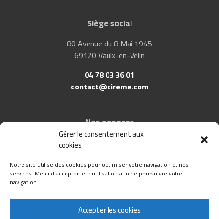
Siège social
80 Avenue du 8 Mai 1945
69120 Vaulx-en-Velin
04 78 03 36 01
contact@cireme.com
Nos agences
Gérer le consentement aux
Lyon
Paris
Centre
Marseille
Metz
cookies
Chambery
Savoie / Pays de Gex
Notre site utilise des cookies pour optimiser votre navigation et nos
services. Merci d'accepter leur utilisation afin de poursuivre votre
navigation.
Mentions légales
Politique de confidentialité
Accepter les cookies
Politique de cookies