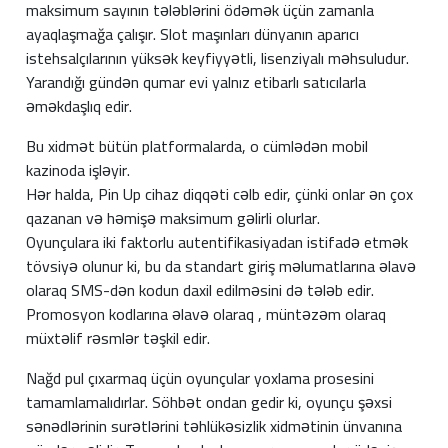
maksimum sayının tələblərini ödəmək üçün zamanla
ayaqlaşmağa çalışır. Slot maşınları dünyanın aparıcı
istehsalçılarının yüksək keyfiyyətli, lisenziyalı məhsuludur.
Yarandığı gündən qumar evi yalnız etibarlı satıcılarla
əməkdaşlıq edir.
Bu xidmət bütün platformalarda, o cümlədən mobil
kazinoda işləyir.
Hər halda, Pin Up cihaz diqqəti cəlb edir, çünki onlar ən çox
qazanan və həmişə maksimum gəlirli olurlar.
Oyunçulara iki faktorlu autentifikasiyadan istifadə etmək
tövsiyə olunur ki, bu da standart giriş məlumatlarına əlavə
olaraq SMS-dən kodun daxil edilməsini də tələb edir.
Promosyon kodlarına əlavə olaraq , müntəzəm olaraq
müxtəlif rəsmlər təşkil edir.
Nağd pul çıxarmaq üçün oyunçular yoxlama prosesini
tamamlamalıdırlar. Söhbət ondan gedir ki, oyunçu şəxsi
sənədlərinin surətlərini təhlükəsizlik xidmətinin ünvanına