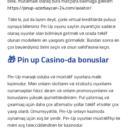
belə, mütəmadi olaraq bura matçlara baxmağa gəlirəm
https://pinup-azerbaycan-24.com/aviator/
.
Təbii ki, pul da lazım deyil, çünki virtual kreditlərdə pulsuz
oynaya bilərsiniz Pin Up oyunu saytın ziyarətçisi sadəcə
olaraq oyunlar olan bölməyə getməli və orada təklif
olunan modellərin ən yaxşısını görməlidir. Bundan sonra ən
çox bəyəndiyiniz birini seçin və onun səhifəsinə keçin.
🎁 Pin up Casino-da bonuslar
Pin-Up maraqlı üsluba və müxtəlif oyunlara malik
kazinodur. Mən onların slotlarını və stolüstü oyunlarını
oynamaqdan həzz alıram və onların promosyonlarını və
bonuslarını yüksək qiymətləndirirəm. Pul yatırmaq və
çıxarmaq üçün daha çox alternativ yollar təklif etsələr çox
yaxşı olardı. Ümumiyyətlə, Pin-Up onlayn kazinoda
oynamaq üçün xoş bir yerdir. Pin-Up oyunları müxtəlifliyi ilə
məni xoş təəccübləndirən bir kazinodur.