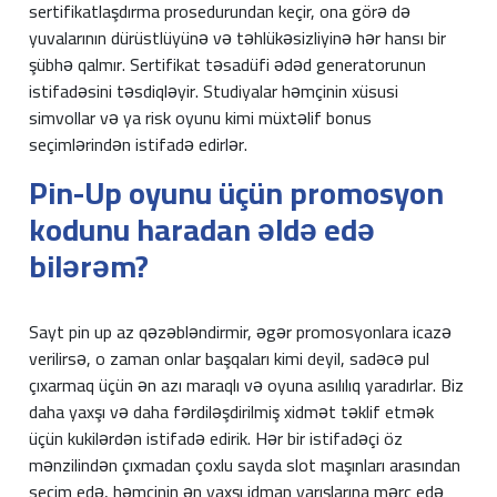
sertifikatlaşdırma prosedurundan keçir, ona görə də
yuvalarının dürüstlüyünə və təhlükəsizliyinə hər hansı bir
şübhə qalmır. Sertifikat təsadüfi ədəd generatorunun
istifadəsini təsdiqləyir. Studiyalar həmçinin xüsusi
simvollar və ya risk oyunu kimi müxtəlif bonus
seçimlərindən istifadə edirlər.
Pin-Up oyunu üçün promosyon
kodunu haradan əldə edə
bilərəm?
Sayt pin up az qəzəbləndirmir, əgər promosyonlara icazə
verilirsə, o zaman onlar başqaları kimi deyil, sadəcə pul
çıxarmaq üçün ən azı maraqlı və oyuna asılılıq yaradırlar. Biz
daha yaxşı və daha fərdiləşdirilmiş xidmət təklif etmək
üçün kukilərdən istifadə edirik. Hər bir istifadəçi öz
mənzilindən çıxmadan çoxlu sayda slot maşınları arasından
seçim edə, həmçinin ən yaxşı idman yarışlarına mərc edə