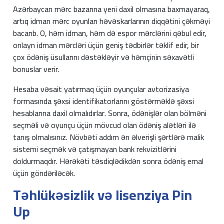
Azərbaycan mərc bazarına yeni daxil olmasına baxmayaraq,
artıq idman mərc oyunları həvəskarlarının diqqətini çəkməyi
bacarıb. O, həm idman, həm də espor mərclərini qəbul edir,
onlayn idman mərcləri üçün geniş tədbirlər təklif edir, bir
çox ödəniş üsullarını dəstəkləyir və həmçinin səxavətli
bonuslar verir.
Hesaba vəsait yatırmaq üçün oyunçular avtorizasiya
formasında şəxsi identifikatorlarını göstərməklə şəxsi
hesablarına daxil olmalıdırlar. Sonra, ödənişlər olan bölməni
seçməli və oyunçu üçün mövcud olan ödəniş alətləri ilə
tanış olmalısınız. Növbəti addım ən əlverişli şərtlərə malik
sistemi seçmək və çatışmayan bank rekvizitlərini
doldurmaqdır. Hərəkəti təsdiqlədikdən sonra ödəniş emal
üçün göndəriləcək.
Təhlükəsizlik və lisenziya Pin
Up