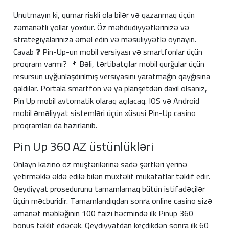
Unutmayın ki, qumar riskli ola bilər və qazanmaq üçün
zəmanətli yollar yoxdur. Öz məhdudiyyətlərinizə və
strategiyalarınıza əməl edin və məsuliyyətlə oynayın.
Cavab ❓ Pin-Up-un mobil versiyası və smartfonlar üçün
proqram varmı? 📌 Bəli, tərtibatçılar mobil qurğular üçün
resursun uyğunlaşdırılmış versiyasını yaratmağın qayğısına
qaldılar. Portala smartfon və ya planşetdən daxil olsanız,
Pin Up mobil avtomatik olaraq açılacaq. IOS və Android
mobil əməliyyat sistemləri üçün xüsusi Pin-Up casino
proqramları da hazırlanıb.
Pin Up 360 AZ üstünlükləri
Onlayn kazino öz müştərilərinə sadə şərtləri yerinə
yetirməklə əldə edilə bilən müxtəlif mükafatlar təklif edir.
Qeydiyyat prosedurunu tamamlamaq bütün istifadəçilər
üçün məcburidir. Tamamlandıqdan sonra online casino sizə
əmanət məbləğinin 100 faizi həcmində ilk Pinup 360
bonus təklif edəcək. Qeydiyyatdan keçdikdən sonra ilk 60