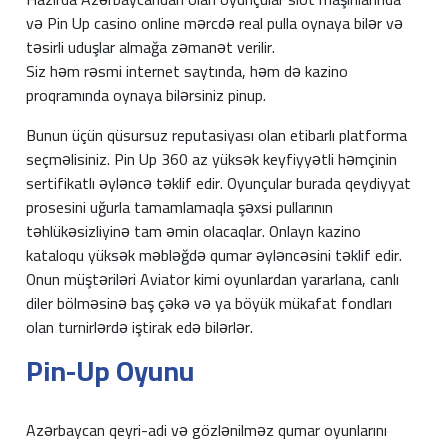
və Pin Up casino online mərcdə real pulla oynaya bilər və
təsirli uduşlar almağa zəmanət verilir.
Siz həm rəsmi internet saytında, həm də kazino
proqramında oynaya bilərsiniz pinup.
Bunun üçün qüsursuz reputasiyası olan etibarlı platforma
seçməlisiniz. Pin Up 360 az yüksək keyfiyyətli həmçinin
sertifikatlı əyləncə təklif edir. Oyunçular burada qeydiyyat
prosesini uğurla tamamlamaqla şəxsi pullarının
təhlükəsizliyinə tam əmin olacaqlar. Onlayn kazino
kataloqu yüksək məbləğdə qumar əyləncəsini təklif edir.
Onun müştəriləri Aviator kimi oyunlardan yararlana, canlı
diler bölməsinə baş çəkə və ya böyük mükafat fondları
olan turnirlərdə iştirak edə bilərlər.
Pin-Up Oyunu
Azərbaycan qeyri-adi və gözlənilməz qumar oyunlarını