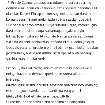
📌 Pin Up Casino-da uduşların ödənilmə sürəti seçilmiş
ödəmə üsulundan və kazinonun daxili prosedurlarından asılı
ola bilər. Rəsmi Pin Up kazino saytında adətən dəstək
komandasının əlaqə məlumatları və iş saatları göstərilir.
Hər hansı bir probleminiz və ya sualınız varsa, kömək üçün
dəstək xidməti ilə əlaqə saxlamaqdan çəkinməyin.
İstifadəçinin daha sürətli köməyə ehtiyacı varsa, qaynar
xətt və ya canlı söhbətdən istifadə etmək daha yaxşıdır.
Dəstək, yaranan problemləri həll etmək üçün bütün səyləri
göstərərək, bütün məsələlər üzrə operativ və bacarıqlı
şəkildə məsləhətlər verir.
Siz onu yalnız istifadəçi minimum mövcud məbləğ üçün
onlayn kazinoda depozit qoyduqdan sonra əldə edə
bilərsiniz.
İstifadəçilər rəsmi internet saytında müxtəlif növ oyunlar,
eləcə də çoxlu sayda həvəsləndirmə və qiymətli
hədiyyələr əldə etmək şansı tapa bilərlər.
Həmçinin, dostlarınıza bizim haqqımızda danışanda