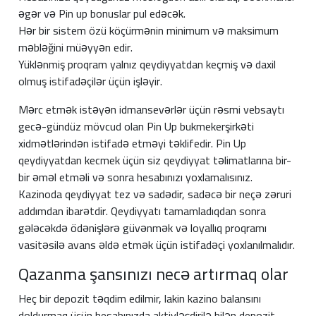
əgər və Pin up bonuslar pul edəcək.
Hər bir sistem özü köçürmənin minimum və maksimum
məbləğini müəyyən edir.
Yüklənmiş proqram yalnız qeydiyyatdan keçmiş və daxil
olmuş istifadəçilər üçün işləyir.
Mərc etmək istəyən idmansevərlər üçün rəsmi vebsaytı
gecə-gündüz mövcud olan Pin Up bukmekerşirkəti
xidmətlərindən istifadə etməyi təklifedir. Pin Up
qeydiyyatdan kecmek üçün siz qeydiyyat təlimatlarına bir-
bir əməl etməli və sonra hesabınızı yoxlamalısınız.
Kazinoda qeydiyyat tez və sadədir, sadəcə bir neçə zəruri
addımdan ibarətdir. Qeydiyyatı tamamladıqdan sonra
gələcəkdə ödənişlərə güvənmək və loyallıq proqramı
vasitəsilə avans əldə etmək üçün istifadəçi yoxlanılmalıdır.
Qazanma şansınızı necə artırmaq olar
Heç bir depozit təqdim edilmir, lakin kazino balansını
doldurmaq üçün hesabınızda aktivləşdirilə bilən depozit