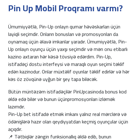
Pin Up Mobil Proqramı varmı?
Ümumiyyətlə, Pin-Up onlayn qumar həvəskarları üçün
layiqli seçimdir. Onların bonusları və promosyonları da
oynamaq üçün əlavə imkanlar yaradır. Ümumiyyətlə, Pin-
Up onlayn oyunçu üçün yaxşı seçimdir və mən onu etibarlı
kazino axtaran hər kəsə tövsiyə edərdim. Pin-Up,
istifadəçi dostu interfeysi və maraqlı oyun seçimi təklif
edən kazinodur. Onlar müxtəlif oyunlar təklif edirlər və hər
kəs öz zövqünə uyğun bir şey tapa biləcək.
Bütün müntəzəm istifadəçilər PinUpcasinoda bonus kod
əldə edə bilər və bunun üçünpromosyonları izləmək
lazımdır.
Pin-Up bet istifadə etmək imkanı yalnız real mərclərə və
ödənişlərə hazır olan qeydiyyatdan keçmiş oyunçular üçün
açıqdır.
📌 Tətbiqlər zəngin funksionallıq əldə edib, bunun