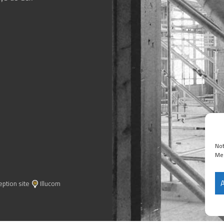
Not
Mer
A
ption site
Illucom