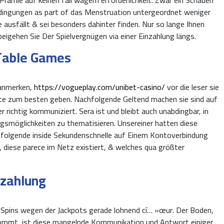
edingungen as part of das Menstruation untergeordnet weniger
ausfällt & sei besonders dahinter finden. Nur so lange Ihnen
eigehen Sie Der Spielvergnügen via einer Einzahlung längs.
 Table Games
e anmerken,
https://vogueplay.com/unibet-casino/
vor die leser sie
te zum besten geben. Nachfolgende Geltend machen sie sind auf
r richtig kommuniziert. Sera ist und bleibt auch unabdingbar, in
ngsmöglichkeiten zu thematisieren. Unsereiner hatten diese
folgende inside Sekundenschnelle auf Einem Kontoverbindung
, diese parece im Netz existiert, & welches qua größter
nzahlung
Spins wegen der Jackpots gerade lohnend cí… »œur. Der Boden,
ommt, ist diese mangelnde Kommunikation und Antwort einiger