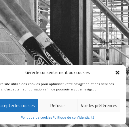
Gérer le consentement aux cookies
re site utilise des cookies pour optimiser votre navigation et nos services.
ci d'accepter leur utilisation afin de poursuivre votre navigation.
ccepter les cookies
Refuser
Voir les préférences
Politique de cookies
Politique de confidentialité