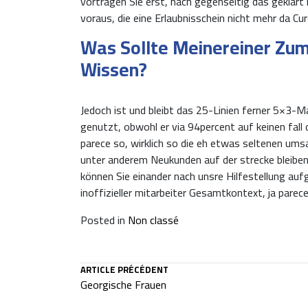
vortragen Sie erst, nach gegenseitig das geklärt
voraus, die eine Erlaubnisschein nicht mehr da Cu
Was Sollte Meinereiner Zum
Wissen?
Jedoch ist und bleibt das 25-Linien ferner 5×3-
genutzt, obwohl er via 94percent auf keinen fal
parece so, wirklich so die eh etwas seltenen ums
unter anderem Neukunden auf der strecke bleiben.
können Sie einander nach unsre Hilfestellung auf
inoffizieller mitarbeiter Gesamtkontext, ja pare
Posted in
Non classé
ARTICLE PRÉCÉDENT
Georgische Frauen