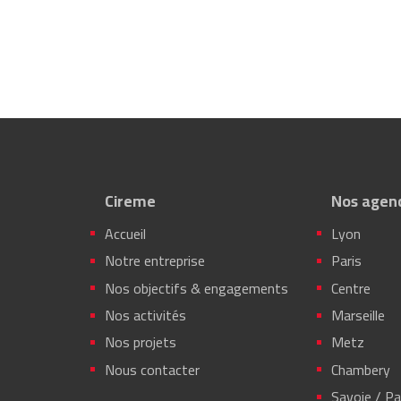
Cireme
Nos agen
Accueil
Lyon
Notre entreprise
Paris
Nos objectifs & engagements
Centre
Nos activités
Marseille
Nos projets
Metz
Nous contacter
Chambery
Savoie / P