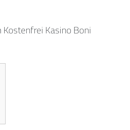
 Kostenfrei Kasino Boni