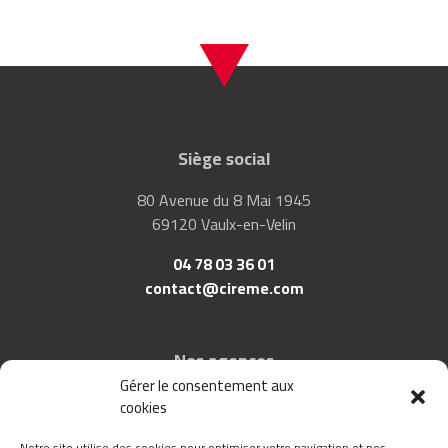
Siège social
80 Avenue du 8 Mai 1945
69120 Vaulx-en-Velin
04 78 03 36 01
contact@cireme.com
Nos agences
Gérer le consentement aux
Lyon
Paris
Centre
Marseille
Metz
cookies
Chambery
Savoie / Pays de Gex
Notre site utilise des cookies pour optimiser votre navigation et nos