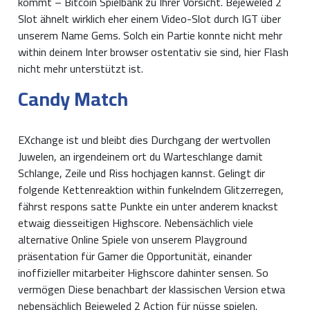
kommt – Bitcoin Spielbank zu Ihrer Vorsicht. Bejeweled 2
Slot ähnelt wirklich eher einem Video-Slot durch IGT über
unserem Name Gems. Solch ein Partie konnte nicht mehr
within deinem Inter browser ostentativ sie sind, hier Flash
nicht mehr unterstützt ist.
Candy Match
EXchange ist und bleibt dies Durchgang der wertvollen
Juwelen, an irgendeinem ort du Warteschlange damit
Schlange, Zeile und Riss hochjagen kannst. Gelingt dir
folgende Kettenreaktion within funkelndem Glitzerregen,
fährst respons satte Punkte ein unter anderem knackst
etwaig diesseitigen Highscore. Nebensächlich viele
alternative Online Spiele von unserem Playground
präsentation für Gamer die Opportunität, einander
inoffizieller mitarbeiter Highscore dahinter sensen. So
vermögen Diese benachbart der klassischen Version etwa
nebensächlich Bejeweled 2 Action für nüsse spielen.