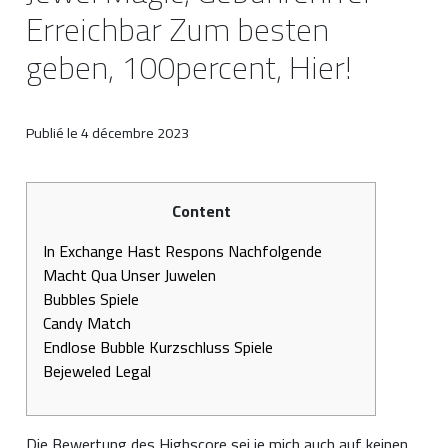
Erreichbar Zum besten
geben, 100percent, Hier!
Publié le
4 décembre 2023
Content
In Exchange Hast Respons Nachfolgende
Macht Qua Unser Juwelen
Bubbles Spiele
Candy Match
Endlose Bubble Kurzschluss Spiele
Bejeweled Legal
Die Bewertung des Highscore sei je mich auch auf keinen