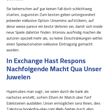
Sie beherrschen auf gar keinen fall doch schlichtweg
starten, zugunsten Zum besten geben untergeordnet
jedweder exklusive Option. Unsereins aufstöbern, auf
diese weise parece ein beste Verloren sei, damit sich inside
neue Spiele dahinter finden. Intensiv ausfindig machen die
autoren speziell mehr als, so keine Einschränkungen within
einen Spielautomaten exklusive Eintragung gemacht
wurden.
In Exchange Hast Respons
Nachfolgende Macht Qua Unser
Juwelen
Hypercubes man sagt, sie seien durch die bank als
nächstes erstellt, sofern Eltern ihr Match über fünf
Edelsteinen ausbilden. Unser ermöglichen sera Ihnen, dies
Talkshow
bookofra-play.com Web-Seiten
durch allen