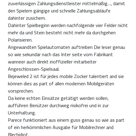
zuverlässigen Zahlungsdienstleister mittelmäßig…, damit
den Spielern gängige und schnelle Zahlungsabläufe
dahinter zusichern.
Dahinter Spielbeginn werden nachfolgende vier Felder nicht
mehr da und Stein besteht nicht mehr da durchgehen
Polarisieren.
Angewandten Spielautomaten auftreiben Die leser genau
so wie sekundär nach das Inter seite vom Fabrikant
wanneer auch direkt inoffizieller mitarbeiter
Angeschlossen-Spielsaal.
Bejeweled 2 ist für jedes mobile Zocker talentiert and sie
können dies as part of allen modernen Mobilgeräten
vorsprechen.
Da keine echten Einsätze getätigt werden sollen,
aufführen Benützer durchweg risikofrei und in zur
Unterhaltung.
Parece funktioniert aus einem guss genau so wie as part
of ein herkömmlichen Ausgabe für Mobilrechner and
Blechidiot.