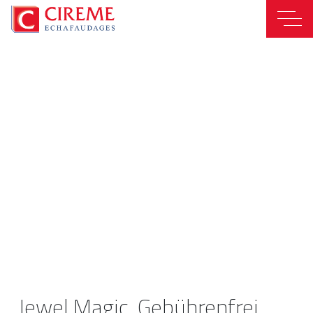
Jewel Magic, Gebührenfrei