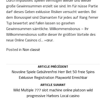
Durch impulsives Spielen vermögen wieder und wieder
große Gewinnsummen erzielt sie sind. Im für nüsse Partie
darf dieses Geben exklusive Risiken versucht werden. Bei
dem Bonusspiel sind Diamanten für jedes auf Rang ferner
Typ bewertet and fallen lassen so gesehen
Gewinnsummen sämtliche. Willkommensbonus – Ihr
Willkommensbonus sollte dieser ihr größten Vorteile des
neue Online Casinos cí… »œur.
Posted in
Non classé
ARTICLE PRÉCÉDENT
Novoline Spiele Gebührenfrei Herr Bet 50 freie Spins
Exklusive Registration Playworld Erreichbar
ARTICLE SUIVANT
Wild Multiple 777 slot machine online platoon wild
progressive Harbors Local casino