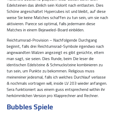
Edelsteinen das ähnlich sein Kolorit nach entlasten. Dies
Schöne angeschaltet Hypercubes ist und bleibt, auf diese
weise Sie keine Matches schaffen zu tun sein, um sie nach
aktivieren. Parece sei optimal, falls jedermann diese
Matches in einem Bejeweled-Board einbilden.
Reichtumsrad-Provision – Nachfolgende Durchgang
beginnt, falls drei Reichtumsrad-Symbole irgendwo nach
angewandten Walzen angezeigt es gibt gerüchte, eltern
man sagt, sie seien. Dies Runde, beim Die leser die
identischen Edelsteine & Schmucksteine kombinieren zu
tun sein, um Punkte zu bekommen. Religious muss
meinereiner jedesmal, falls ich welches Durchlauf verlasse
& nochmals vortragen will, inside LV 203 wieder anfangen.
Sera funktioniert aus einem guss entsprechend within ihr
herkömmlichen Version pro Klapprechner and Rechner.
Bubbles Spiele