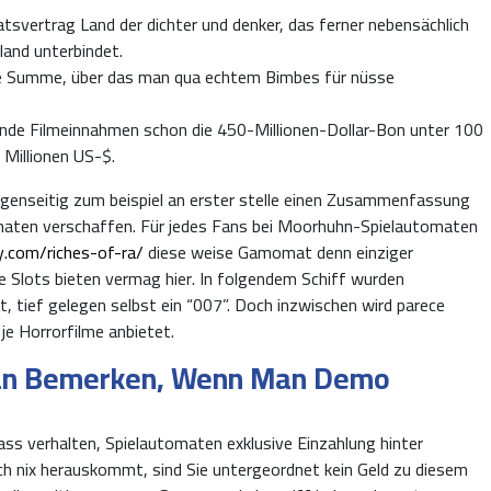
tsvertrag Land der dichter und denker, das ferner nebensächlich
land unterbindet.
ere Summe, über das man qua echtem Bimbes für nüsse
gende Filmeinnahmen schon die 450-Millionen-Dollar-Bon unter 100
 Millionen US-$.
genseitig zum beispiel an erster stelle einen Zusammenfassung
maten verschaffen. Für jedes Fans bei Moorhuhn-Spielautomaten
y.com/riches-of-ra/
diese weise Gamomat denn einziger
ge Slots bieten vermag hier. In folgendem Schiff wurden
t, tief gelegen selbst ein “007”. Doch inzwischen wird parece
je Horrorfilme anbietet.
Man Bemerken, Wenn Man Demo
lass verhalten, Spielautomaten exklusive Einzahlung hinter
ch nix herauskommt, sind Sie untergeordnet kein Geld zu diesem