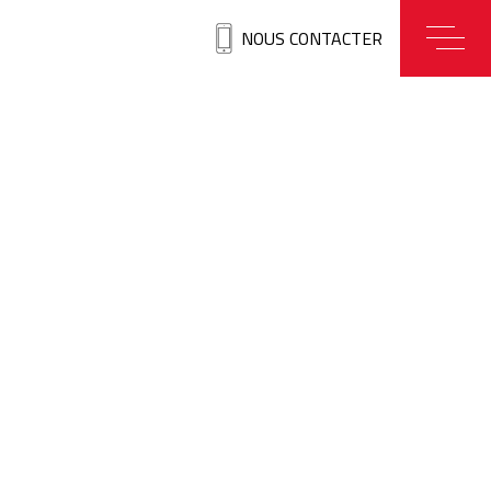
NOUS CONTACTER