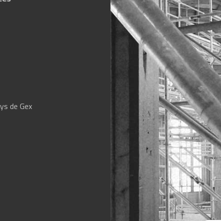
ays de Gex