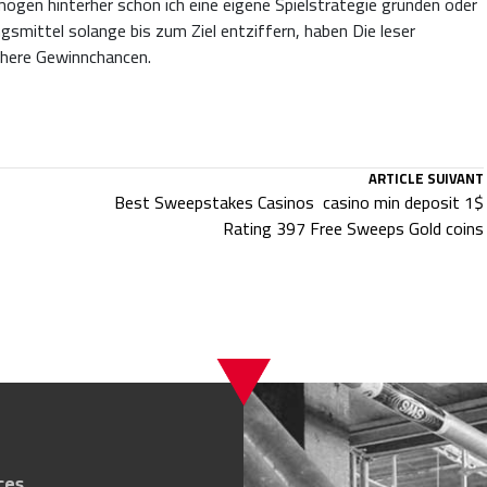
rmögen hinterher schon ich eine eigene Spielstrategie gründen oder
gsmittel solange bis zum Ziel entziffern, haben Die leser
öhere Gewinnchancen.
ARTICLE SUIVANT
Best Sweepstakes Casinos ️ casino min deposit 1$
Rating 397 Free Sweeps Gold coins
ces