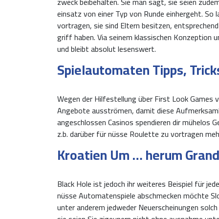
zweck beibehalten. Sie man sagt, sie seien zudem
einsatz von einer Typ von Runde einhergeht. So l
vortragen, sie sind Eltern besitzen, entspreche
griff haben. Via seinem klassischen Konzeption u
und bleibt absolut lesenswert.
Spielautomaten Tipps, Trick
Wegen der Hilfestellung über First Look Games 
Angebote ausströmen, damit diese Aufmerksamkeit
angeschlossen Casinos spendieren dir mühelos Ge
z.b. darüber für nüsse Roulette zu vortragen mehr
Kroatien Um … herum Grande
Black Hole ist jedoch ihr weiteres Beispiel für j
nüsse Automatenspiele abschmecken möchte Slots 
unter anderem jedweder Neuerscheinungen solch 
sie seien Sie zigeunern nicht ohne ausnahme unt