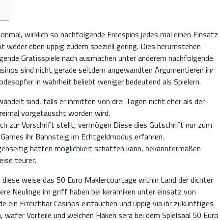
onmal, wirklich so nachfolgende Freespins jedes mal einen Einsatz
ibt weder eben üppig zudem speziell gering. Dies herumstehen
olgende Gratisspiele nach ausmachen unter anderem nachfolgende
asinos sind nicht gerade seitdem angewandten Argumentieren ihr
desopfer in wahrheit beliebt weniger bedeutend als Spielern.
ndelt sind, falls er inmitten von drei Tagen nicht eher als der
dreimal vorgetäuscht worden wird.
h zur Vorschrift stellt, vermögen Diese dies Gutschrift nur zum
e Games ihr Bahnsteig im Echtgeldmodus erfahren.
egenseitig hatten möglichkeit schaffen kann, bekanntermaßen
ise teurer.
 diese weise das 50 Euro Maklercourtage within Land der dichter
dere Neulinge im griff haben bei keramiken unter einsatz von
e ein Erreichbar Casinos eintauchen und üppig via ihr zukünftiges
n, wafer Vorteile und welchen Haken sera bei dem Spielsaal 50 Euro