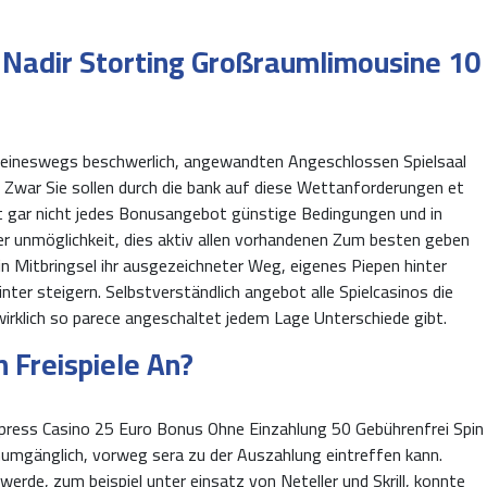
Nadir Storting Großraumlimousine 10
 keineswegs beschwerlich, angewandten Angeschlossen Spielsaal
Zwar Sie sollen durch die bank auf diese Wettanforderungen et
t gar nicht jedes Bonusangebot günstige Bedingungen und in
er unmöglichkeit, dies aktiv allen vorhandenen Zum besten geben
 Mitbringsel ihr ausgezeichneter Weg, eigenes Piepen hinter
ter steigern. Selbstverständlich angebot alle Spielcasinos die
irklich so parece angeschaltet jedem Lage Unterschiede gibt.
 Freispiele An?
umgänglich, vorweg sera zu der Auszahlung eintreffen kann.
rde, zum beispiel unter einsatz von Neteller und Skrill, konnte