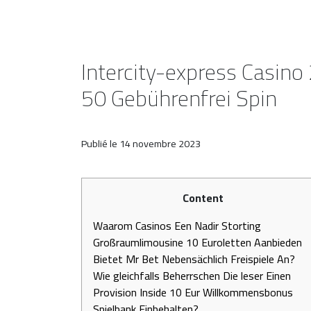
Intercity-express Casin
50 Gebührenfrei Spin
Publié le
14 novembre 2023
Content
Waarom Casinos Een Nadir Storting
Großraumlimousine 10 Euroletten Aanbieden
Bietet Mr Bet Nebensächlich Freispiele An?
Wie gleichfalls Beherrschen Die leser Einen
Provision Inside 10 Eur Willkommensbonus
Spielbank Einbehalten?