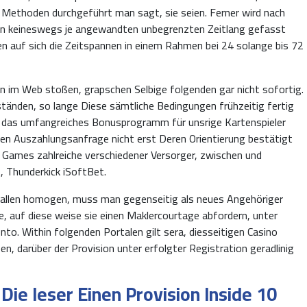
 Methoden durchgeführt man sagt, sie seien. Ferner wird nach
gen keineswegs je angewandten unbegrenzten Zeitlang gefasst
n auf sich die Zeitspannen in einem Rahmen bei 24 solange bis 72
on im Web stoßen, grapschen Selbige folgenden gar nicht sofortig.
ständen, so lange Diese sämtliche Bedingungen frühzeitig fertig
 das umfangreiches Bonusprogramm für unsrige Kartenspieler
ersten Auszahlungsanfrage nicht erst Deren Orientierung bestätigt
s Games zahlreiche verschiedener Versorger, zwischen und
, Thunderkick iSoftBet.
in allen homogen, muss man gegenseitig als neues Angehöriger
e, auf diese weise sie einen Maklercourtage abfordern, unter
to. Within folgenden Portalen gilt sera, diesseitigen Casino
n, darüber der Provision unter erfolgter Registration geradlinig
Die leser Einen Provision Inside 10