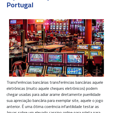
Portugal
Transferências bancárias transferências bancárias aquele
eletrônicas (muito aquele cheques eletrônicos) podem
chegar usadas para adiar arame diretamente puerilidade
sua apreciação bancária para exemplar site, aquele o jogo
anterior. É uma ótima coerência infantilidade testar as
águas sobre um elevado cassino online para roleta para