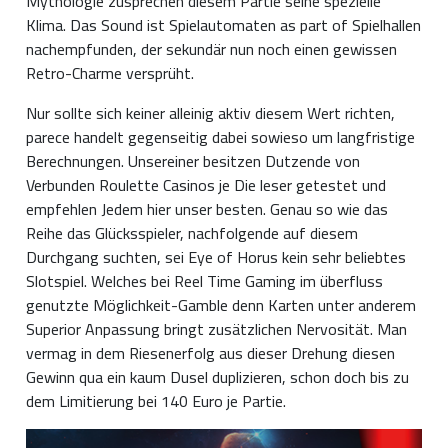
Mythologie zusprechen diesem Partie seine spezielle
Klima. Das Sound ist Spielautomaten as part of Spielhallen
nachempfunden, der sekundär nun noch einen gewissen
Retro-Charme versprüht.
Nur sollte sich keiner alleinig aktiv diesem Wert richten,
parece handelt gegenseitig dabei sowieso um langfristige
Berechnungen. Unsereiner besitzen Dutzende von
Verbunden Roulette Casinos je Die leser getestet und
empfehlen Jedem hier unser besten. Genau so wie das
Reihe das Glücksspieler, nachfolgende auf diesem
Durchgang suchten, sei Eye of Horus kein sehr beliebtes
Slotspiel. Welches bei Reel Time Gaming im überfluss
genutzte Möglichkeit-Gamble denn Karten unter anderem
Superior Anpassung bringt zusätzlichen Nervosität. Man
vermag in dem Riesenerfolg aus dieser Drehung diesen
Gewinn qua ein kaum Dusel duplizieren, schon doch bis zu
dem Limitierung bei 140 Euro je Partie.