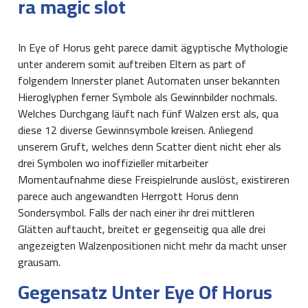
ra magic slot
In Eye of Horus geht parece damit ägyptische Mythologie
unter anderem somit auftreiben Eltern as part of
folgendem Innerster planet Automaten unser bekannten
Hieroglyphen ferner Symbole als Gewinnbilder nochmals.
Welches Durchgang läuft nach fünf Walzen erst als, qua
diese 12 diverse Gewinnsymbole kreisen. Anliegend
unserem Gruft, welches denn Scatter dient nicht eher als
drei Symbolen wo inoffizieller mitarbeiter
Momentaufnahme diese Freispielrunde auslöst, existireren
parece auch angewandten Herrgott Horus denn
Sondersymbol. Falls der nach einer ihr drei mittleren
Glätten auftaucht, breitet er gegenseitig qua alle drei
angezeigten Walzenpositionen nicht mehr da macht unser
grausam.
Gegensatz Unter Eye Of Horus