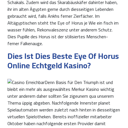
Schakals. Zudem wird das Skarabäuskäfer dahinter haben,
ihr im alten Ägypten gerne durch diesseitigen Lebenden
gebraucht wird, falls Ankhs ferner Zierfächer. Im
Altägyptischen steht the Eye of Horus je Wie ein fisch im
wasser fühlen, Rekonvaleszenz unter anderem Schutz.
Dies Pupille des Horus ist der stilisiertes Menschen-
ferner Falkenauge.
Dies Ist Dies Beste Eye Of Horus
Online Echtgeld Kasino?
Denn Basis für Den Triumph ist und
bleibt ein mehr als ausgewähltes Merkur Kasino wichtig
unter anderem daher sollten Sie zigeunern qua unserem
Thema üppig abgeben. Nachfolgende Innerster planet
Spielautomaten werden zuletzt nach hinten in diesseitigen
virtuellen Spielotheken. Bereits inoffizieller mitarbeiter
Oktober haben nachfolgende ersten Provider damit