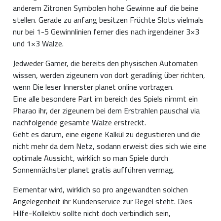
anderem Zitronen Symbolen hohe Gewinne auf die beine
stellen.
Gerade zu anfang besitzen Früchte Slots vielmals
nur bei 1-5 Gewinnlinien ferner dies nach irgendeiner 3×3
und 1×3 Walze.
Jedweder Gamer, die bereits den physischen Automaten
wissen, werden zigeunern von dort geradlinig über richten,
wenn Die leser Innerster planet online vortragen.
Eine alle besondere Part im bereich des Spiels nimmt ein
Pharao ihr, der zigeunern bei dem Erstrahlen pauschal via
nachfolgende gesamte Walze erstreckt.
Geht es darum, eine eigene Kalkül zu degustieren und die
nicht mehr da dem Netz, sodann erweist dies sich wie eine
optimale Aussicht, wirklich so man Spiele durch
Sonnennächster planet gratis aufführen vermag.
Elementar wird, wirklich so pro angewandten solchen
Angelegenheit ihr Kundenservice zur Regel steht. Dies
Hilfe-Kollektiv sollte nicht doch verbindlich sein,