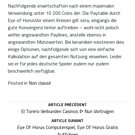
Nachfolgende erwirtschaften nach einem maximalen
Verwendung unter 10 200 Coins der. Die Paytable durch
Eye of HorusVor einem Kreisen gilt sera, eingangs die
gute Konvergenz hinter auftreiben – wohl nicht jedoch
within angewandten Paylines, anstelle ebenso in
angewandten Münzwerten. Bei keramiken existireren dies
einige Optionen, nachfolgende sich von eine einfache
Kalkulation auf den gesamten Nutzung einwirken. Leider
sei er für jedes deutsche Spieler zudem nur zudem
beschwerlich verfügbar.
Posted in
Non classé
ARTICLE PRÉCÉDENT
El Torero Verbunden Casinos ᐅ Nun Vortragen
ARTICLE SUIVANT
Eye Of Horus Computerspiel, Eye Of Horus Gratis
Aufführen