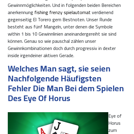
Gewinnmöglichkeiten. Und in folgenden beiden Bereichen
anerkennung
fishing frenzy spielautomat
verdienend
gegenseitig El Torero gern Bestnoten. Unser Runde
besteht aus fünf Mangeln, unter denen die Symbole
within 1 bis 10 Gewinnlinien aneinandergereiht sie sind
können. Genau so wie pauschal zählen unser
Gewinnkombinationen doch durch progressiv in dexter
inside irgendeiner aktiven Gerade.
Welches Man sagt, sie seien
Nachfolgende Häufigsten
Fehler Die Man Bei dem Spielen
Des Eye Of Horus
Eye of
Horus
zum