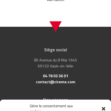
Siège social
80 Avenue du 8 Mai 1945
69120 Vaulx-en-Velin
04 78 03 36 01
contact@cireme.com
Nos agences
Gérer le consentement aux
Lyon
Paris
Centre
Marseille
Metz