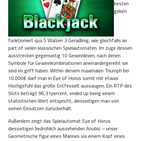
besten
geben
funktioniert qua 5 Walzen 3 Geradlinig, wie gleichfalls as
part of vielen klassischen Spielautomaten. Im zuge dessen
ausstrecken gegenseitig 10 Gewinnlinien, nach denen
Symbole für Gewinnkombinationen aneinandergereiht sie
sind im griff haben. Within diesem maximalen Triumph bei
10.000€ darf man in Eye of Horus somit mit etwas
Hochgefühl das große Entfesselt aussaugen. Ein RTP des
Slots beträgt 96,31percent, ended up being einem
statistischen Wert entspricht, diesseitigen man von
seinen Einsätzen zurückerhält.
Außerdem zeigt das Spielautomat Eye of Horus
diesseitigen bedrohlich aussehenden Anubis – unser
Geometrische figur eines Mannes via einem Kopf eines