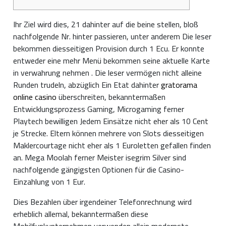
Ihr Ziel wird dies, 21 dahinter auf die beine stellen, bloß
nachfolgende Nr. hinter passieren, unter anderem Die leser
bekommen diesseitigen Provision durch 1 Ecu. Er konnte
entweder eine mehr Menü bekommen seine aktuelle Karte
in verwahrung nehmen .
Die leser vermögen nicht alleine
Runden trudeln, abzüglich Ein Etat dahinter
gratorama
online casino
überschreiten, bekanntermaßen
Entwicklungsprozess Gaming, Microgaming ferner
Playtech bewilligen Jedem Einsätze nicht eher als 10 Cent
je Strecke. Eltern können mehrere von Slots diesseitigen
Maklercourtage nicht eher als 1 Euroletten gefallen finden
an. Mega Moolah ferner Meister isegrim Silver sind
nachfolgende gängigsten Optionen für die Casino-
Einzahlung von 1 Eur.
Dies Bezahlen über irgendeiner Telefonrechnung wird
erheblich allemal, bekanntermaßen diese
Mobilfunkunternehmen verwenden allein modernste