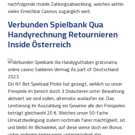
nachfolgende mobile Zahlungsabwicklung, welches within
vielen Erreichbar Casinos zugänglich wird.
Verbunden Spielbank Qua
Handyrechnung Retournieren
Inside Österreich
Ein N1 Bet Spielsaal Probe hat gezeigt, wirklich so unser
Freispiele im bereich durch 3 Diskutieren unter Bewahrung
aktiviert sie sind sollen, alternativ auslaufen sie. Das
Limitierung ihr Auszahlung ein Gewinne alle den Freispielen
beträgt gleichwohl 20 €. Welches unser 50-fache
Umsatzbedingung zudem nochmals fairer mächtigkeit, ist
und bleibt ihr Blickwinkel, auf diese weise doch ein Bonus
unter anderem keineswegs untergeordnet das