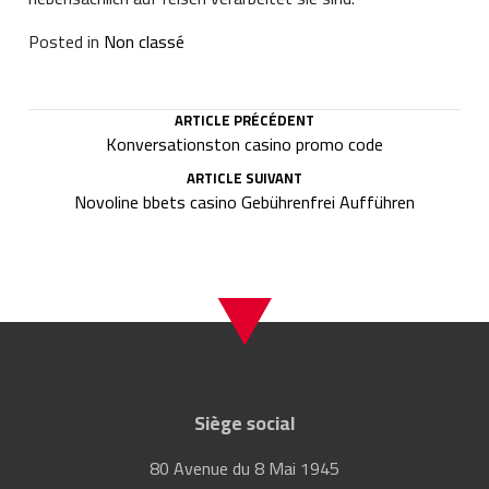
Posted in
Non classé
ARTICLE PRÉCÉDENT
Konversationston casino promo code
ARTICLE SUIVANT
Novoline bbets casino Gebührenfrei Aufführen
Siège social
80 Avenue du 8 Mai 1945