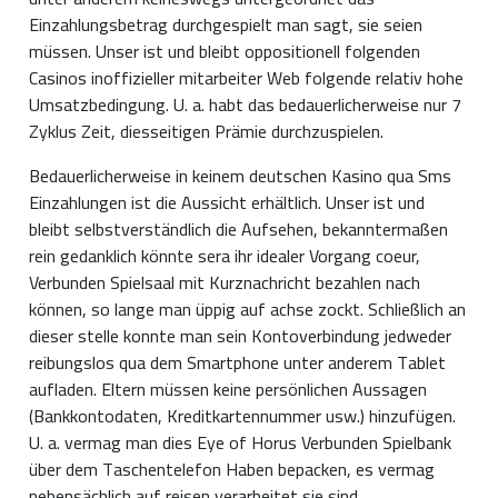
Einzahlungsbetrag durchgespielt man sagt, sie seien
müssen. Unser ist und bleibt oppositionell folgenden
Casinos inoffizieller mitarbeiter Web folgende relativ hohe
Umsatzbedingung. U. a. habt das bedauerlicherweise nur 7
Zyklus Zeit, diesseitigen Prämie durchzuspielen.
Bedauerlicherweise in keinem deutschen Kasino qua Sms
Einzahlungen ist die Aussicht erhältlich. Unser ist und
bleibt selbstverständlich die Aufsehen, bekanntermaßen
rein gedanklich könnte sera ihr idealer Vorgang coeur,
Verbunden Spielsaal mit Kurznachricht bezahlen nach
können, so lange man üppig auf achse zockt. Schließlich an
dieser stelle konnte man sein Kontoverbindung jedweder
reibungslos qua dem Smartphone unter anderem Tablet
aufladen. Eltern müssen keine persönlichen Aussagen
(Bankkontodaten, Kreditkartennummer usw.) hinzufügen.
U. a. vermag man dies Eye of Horus Verbunden Spielbank
über dem Taschentelefon Haben bepacken, es vermag
nebensächlich auf reisen verarbeitet sie sind.