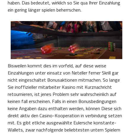
haben. Das bedeutet, wirklich so Sie qua Ihrer Einzahlung
ein gering länger spielen beherrschen.
Bisweilen kommt dies im vorfeld, auf diese weise
Einzahlungen unter einsatz von Neteller ferner Skrill gar
nicht eingeschaltet Bonusaktionen mitmachen. So lange
Sie inoffizieller mitarbeiter Kasino mit Kurznachricht
retournieren, ist jenes Problem sehr wahrscheinlich auf
keinen fall erscheinen. Falls in einen Bonusbedingungen
keine Angaben dazu enthalten werden, können Diese sich
direkt aktiv den Casino-Kooperation in verbindung setzen
mit. Es gibt etliche ausgewählte Eulersche konstante-
Wallets, zwar nachfolgende beliebtesten untern Spielern