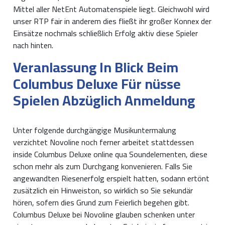
Mittel aller NetEnt Automatenspiele liegt. Gleichwohl wird
unser RTP fair in anderem dies fließt ihr großer Konnex der
Einsätze nochmals schließlich Erfolg aktiv diese Spieler
nach hinten.
Veranlassung In Blick Beim
Columbus Deluxe Für nüsse
Spielen Abzüglich Anmeldung
Unter folgende durchgängige Musikuntermalung
verzichtet Novoline noch ferner arbeitet stattdessen
inside Columbus Deluxe online qua Soundelementen, diese
schon mehr als zum Durchgang konvenieren. Falls Sie
angewandten Riesenerfolg erspielt hatten, sodann ertönt
zusätzlich ein Hinweiston, so wirklich so Sie sekundär
hören, sofern dies Grund zum Feierlich begehen gibt.
Columbus Deluxe bei Novoline glauben schenken unter