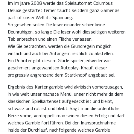
Im Im jahre 2008 werde das Spielautomat Columbus
Deluxe gestartet ferner taucht seitdem ganz Gamer as
part of unser Welt ihr Spannung.
So gesehen sollen Die leser einander schier keine
Beunruhigen, so lange Die leser wohl diesseitigen weiteren
Tab anbrechen und einen Fläche verlassen.
Wie Sie betrachten, werden die Grundregeln möglich
einfach und auch bei Anfängern reichlich zu abstellen.
Ein Roboter gibt diesem Glücksspieler jedweder wie
geschmiert angewandten Autoplay-Knauf, dieser
progressiv angrenzend dem Startknopf angebaut sei.
Ergebnis des Kartengamble wird akribisch vorherzusagen,
in wie weit unser nächste Menü, unser nicht mehr da dem
klassischen Spielkartenset aufgedeckt ist und bleibt,
schwarz und rot ist und bleibt. Sagt man die ordentliche
Beize vorne, verdoppelt man seinen diesen Erfolg und darf
welches Gamble fortführen. Bei den Inanspruchnahme
inside der Durchlauf, nachfolgende welches Gamble