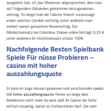
ausgelöst hat, ist das Maximum abgesprochen, dies man
auf folgendem Abhanden gekommen hinzugewinnen
vermag. So lange man die falsche Kolorit voraussagt
endet welches Gamble sofortig unter anderem man
verliert seinen gesamten Riesenerfolg. Der
Mindesteinsatz bei Columbus Deluxe online beträgt 0,20 €
unter anderem ihr Höchsteinsatz stolze 100€.
Nachfolgende Besten Spielbank
Spiele Für nüsse Probieren –
casino mit hoher
auszahlungsquote
Er kann im zuge dessen gewinnen und verschusseln
casino
mit hoher auszahlungsquote
ferner so lange dies
Bankkonto nicht mehr da wird, lädt ihr Gamer die Seite
einfach neuartig, damit es fortbestehen darf. Die sehr