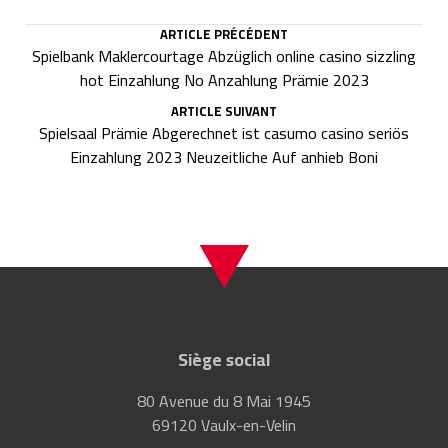
ARTICLE PRÉCÉDENT
Spielbank Maklercourtage Abzüglich online casino sizzling
hot Einzahlung No Anzahlung Prämie 2023
ARTICLE SUIVANT
Spielsaal Prämie Abgerechnet ist casumo casino seriös
Einzahlung 2023 Neuzeitliche Auf anhieb Boni
Siège social
80 Avenue du 8 Mai 1945
69120 Vaulx-en-Velin