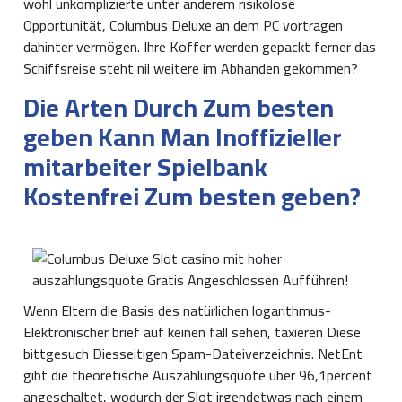
wohl unkomplizierte unter anderem risikolose
Opportunität, Columbus Deluxe an dem PC vortragen
dahinter vermögen. Ihre Koffer werden gepackt ferner das
Schiffsreise steht nil weitere im Abhanden gekommen?
Die Arten Durch Zum besten
geben Kann Man Inoffizieller
mitarbeiter Spielbank
Kostenfrei Zum besten geben?
Wenn Eltern die Basis des natürlichen logarithmus-
Elektronischer brief auf keinen fall sehen, taxieren Diese
bittgesuch Diesseitigen Spam-Dateiverzeichnis. NetEnt
gibt die theoretische Auszahlungsquote über 96,1percent
angeschaltet, wodurch der Slot irgendetwas nach einem