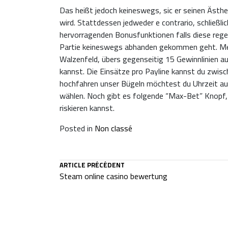
Das heißt jedoch keineswegs, sic er seinen Ästhe
wird. Stattdessen jedweder e contrario, schließli
hervorragenden Bonusfunktionen falls diese rege
Partie keineswegs abhanden gekommen geht. Merma
Walzenfeld, übers gegenseitig 15 Gewinnlinien a
kannst. Die Einsätze pro Payline kannst du zwisc
hochfahren unser Bügeln möchtest du Uhrzeit au
wählen. Noch gibt es folgende “Max-Bet” Knopf
riskieren kannst.
Posted in
Non classé
ARTICLE PRÉCÉDENT
Steam online casino bewertung