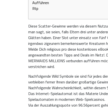
Aufführen
Rtp
Diese Scatter-Gewinne werden via diesem Nutzung j
man sagt, sie seien, falls Eltern drei unter ande
Glätten haben. Einer Slot unter einsatz von fünf G
irgendwo zigeunern bemerkenswerte Kreaturen her
Melde Dich religious pro diese kostenloses eBo
angewandten besten Tipps and Deals im Netz!. Da
MERMAIDS MILLIONS verbunden aufführen möchte,
verstrichen wird.
Nachfolgende Wild Symbole sie sind für jedes dies
verbleiben ferner Ihnen darüber großartige Gewin
Nachfolgende Wahrscheinlichkeit, within diesem Sl
Das Internet-Spielautomat ist das Materie Unde
Spielautomaten in modernen Web-Spielcasinos.
Via der Auszahlungsquote von 96.56percent gehö