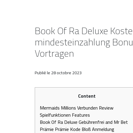
Book Of Ra Deluxe Koste
mindesteinzahlung Bonu
Vortragen
Publié le
28 octobre 2023
Content
Mermaids Millions Verbunden Review
Spielfunktionen Features
Book Of Ra Deluxe Gebührenfrei and Mr Bet
Prämie Prämie Kode Bloß Anmeldung