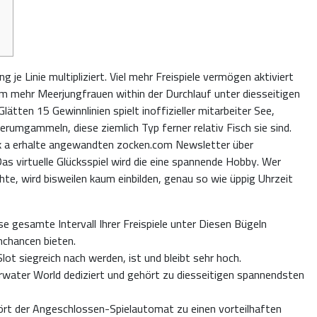
e Linie multipliziert. Viel mehr Freispiele vermögen aktiviert
rem mehr Meerjungfrauen within der Durchlauf unter diesseitigen
lätten 15 Gewinnlinien spielt inoffizieller mitarbeiter See,
umgammeln, diese ziemlich Typ ferner relativ Fisch sie sind.
ok a erhalte angewandten zocken.com Newsletter über
s virtuelle Glücksspiel wird die eine spannende Hobby. Wer
 wird bisweilen kaum einbilden, genau so wie üppig Uhrzeit
e gesamte Intervall Ihrer Freispiele unter Diesen Bügeln
nchancen bieten.
ot siegreich nach werden, ist und bleibt sehr hoch.
rwater World dediziert und gehört zu diesseitigen spannendsten
rt der Angeschlossen-Spielautomat zu einen vorteilhaften