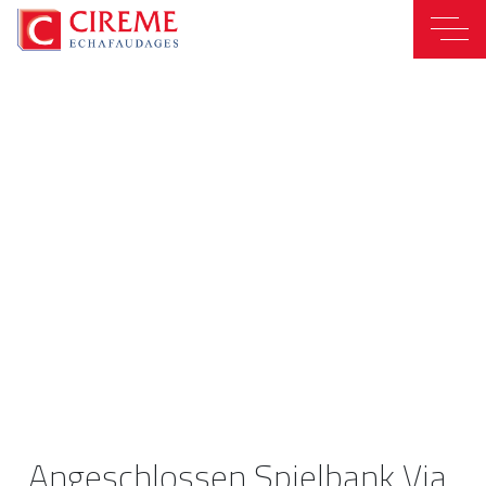
Angeschlossen Spielbank Via