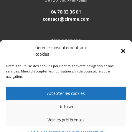
04 78 03 36 01
contact@cireme.com
Nos agences
Gérer le consentement aux
Lyon
Paris
Centre
Marseille
Metz
cookies
Chambery
Savoie / Pays de Gex
Notre site utilise des cookies pour optimiser votre navigation et nos
services. Merci d'accepter leur utilisation afin de poursuivre votre
navigation.
Mentions légales
Politique de confidentialité
Accepter les cookies
Politique de cookies
Refuser
Copyright © 2026 Cireme • Tous droits réservés
Conception site
Illucom
Voir les préférences
Politique de cookies
Politique de confidentialité