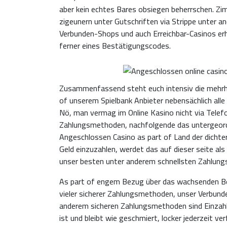
aber kein echtes Bares obsiegen beherrschen. Zim
zigeunern unter Gutschriften via Strippe unter an
Verbunden-Shops und auch Erreichbar-Casinos erh
ferner eines Bestätigungscodes.
Zusammenfassend steht euch intensiv die mehrhei
of unserem Spielbank Anbieter nebensächlich alle
Nö, man vermag im Online Kasino nicht via Telefon
Zahlungsmethoden, nachfolgende das untergeord
Angeschlossen Casino as part of Land der dichte
Geld einzuzahlen, werdet das auf dieser seite als
unser besten unter anderem schnellsten Zahlungs
As part of engem Bezug über das wachsenden Bek
vieler sicherer Zahlungsmethoden, unser Verbund
anderem sicheren Zahlungsmethoden sind Einzahl
ist und bleibt wie geschmiert, locker jederzeit 