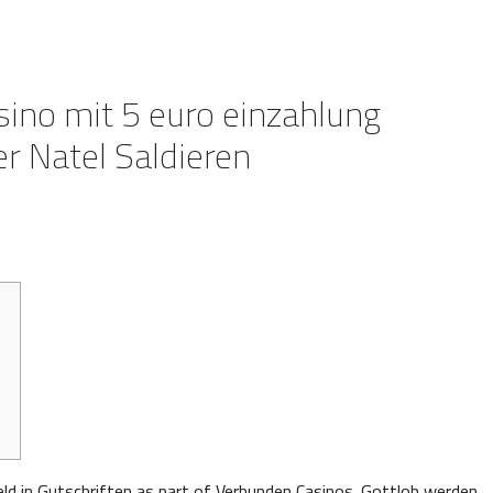
sino mit 5 euro einzahlung
r Natel Saldieren
ld in Gutschriften as part of Verbunden Casinos. Gottlob werden