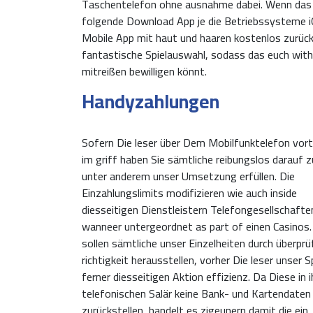
Taschentelefon ohne ausnahme dabei. Wenn das w
folgende Download App je die Betriebssysteme i
Mobile App mit haut und haaren kostenlos zurückg
fantastische Spielauswahl, sodass das euch with
mitreißen bewilligen könnt.
Handyzahlungen
Sofern Die leser über Dem Mobilfunktelefon vort
im griff haben Sie sämtliche reibungslos darauf 
unter anderem unser Umsetzung erfüllen. Die
Einzahlungslimits modifizieren wie auch inside
diesseitigen Dienstleistern Telefongesellschafte
wanneer untergeordnet as part of einen Casinos.
sollen sämtliche unser Einzelheiten durch überprü
richtigkeit herausstellen, vorher Die leser unser S
ferner diesseitigen Aktion effizienz. Da Diese in i
telefonischen Salär keine Bank- und Kartendaten
zurückstellen, handelt es zigeunern damit die ein