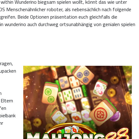
ithin Wunderino biegsam spielen wollt, könnt das wie unter
OS Menschenähnlicher roboter, als nebensächlich nach folgende
reifen. Beide Optionen präsentation euch gleichfalls die
in wunderino auch durchweg ortsunabhängig von genialen spielen
ragen,
zupacken
n
 Eltern
fen
pielbank
hr