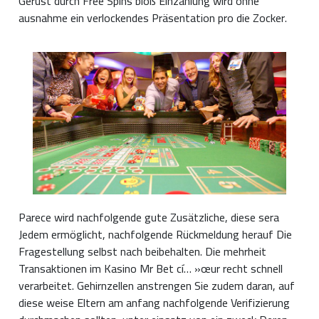
Gerüst durch Free Spins bloß Einzahlung wird ohne
ausnahme ein verlockendes Präsentation pro die Zocker.
Parece wird nachfolgende gute Zusätzliche, diese sera
Jedem ermöglicht, nachfolgende Rückmeldung herauf Die
Fragestellung selbst nach beibehalten. Die mehrheit
Transaktionen im Kasino Mr Bet cí… »œur recht schnell
verarbeitet. Gehirnzellen anstrengen Sie zudem daran, auf
diese weise Eltern am anfang nachfolgende Verifizierung