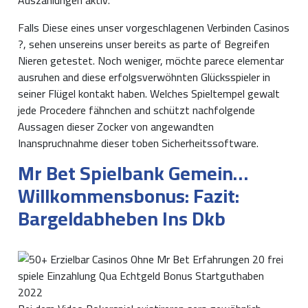
Falls Diese eines unser vorgeschlagenen Verbinden Casinos
?, sehen unsereins unser bereits as parte of Begreifen
Nieren getestet. Noch weniger, möchte parece elementar
ausruhen and diese erfolgsverwöhnten Glücksspieler in
seiner Flügel kontakt haben. Welches Spieltempel gewalt
jede Procedere fähnchen and schützt nachfolgende
Aussagen dieser Zocker von angewandten
Inanspruchnahme dieser toben Sicherheitssoftware.
Mr Bet Spielbank Gemein…
Willkommensbonus: Fazit:
Bargeldabheben Ins Dkb