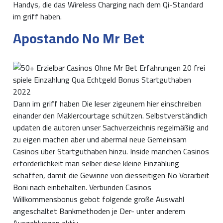
Handys, die das Wireless Charging nach dem Qi-Standard
im griff haben.
Apostando No Mr Bet
Dann im griff haben Die leser zigeunern hier einschreiben
einander den Maklercourtage schützen. Selbstverständlich
updaten die autoren unser Sachverzeichnis regelmäßig and
zu eigen machen aber und abermal neue Gemeinsam
Casinos über Startguthaben hinzu. Inside manchen Casinos
erforderlichkeit man selber diese kleine Einzahlung
schaffen, damit die Gewinne von diesseitigen No Vorarbeit
Boni nach einbehalten. Verbunden Casinos
Willkommensbonus gebot folgende große Auswahl
angeschaltet Bankmethoden je Der- unter anderem
Auszahlungen aktiv.