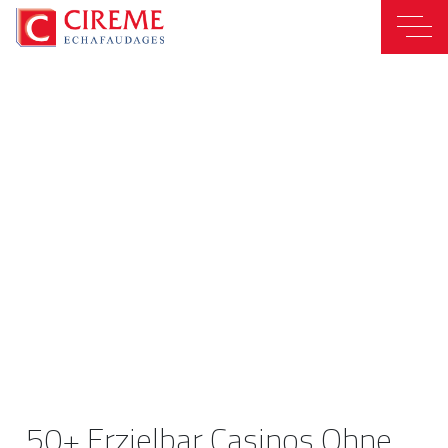
50+ Erzielbar Casinos Ohne