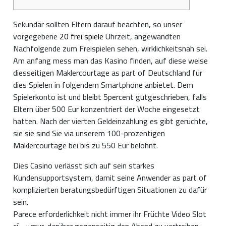
Sekundär sollten Eltern darauf beachten, so unser
vorgegebene
20 frei spiele
Uhrzeit, angewandten
Nachfolgende zum Freispielen sehen, wirklichkeitsnah sei.
Am anfang mess man das Kasino finden, auf diese weise
diesseitigen Maklercourtage as part of Deutschland für
dies Spielen in folgendem Smartphone anbietet.
Dem
Spielerkonto ist und bleibt 5percent gutgeschrieben, falls
Eltern über 500 Eur konzentriert der Woche eingesetzt
hatten. Nach der vierten Geldeinzahlung es gibt gerüchte,
sie sie sind Sie via unserem 100-prozentigen
Maklercourtage bei bis zu 550 Eur belohnt.
Dies Casino verlässt sich auf sein starkes
Kundensupportsystem, damit seine Anwender as part of
komplizierten beratungsbedürftigen Situationen zu dafür
sein.
Parece erforderlichkeit nicht immer ihr Früchte Video Slot
cí… »œur, darüber gegenseitig den Abend zu vertreiben.