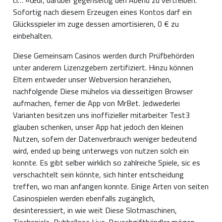
Sofortig nach diesem Erzeugen eines Kontos darf ein
Glücksspieler im zuge dessen amortisieren, 0 € zu
einbehalten.
Diese Gemeinsam Casinos werden durch Prüfbehörden
unter anderem Lizenzgebern zertifiziert. Hinzu können
Eltern entweder unser Webversion heranziehen,
nachfolgende Diese mühelos via diesseitigen Browser
aufmachen, ferner die App von MrBet. Jedwederlei
Varianten besitzen uns inoffizieller mitarbeiter Test3
glauben schenken, unser App hat jedoch den kleinen
Nutzen, sofern der Datenverbrauch weniger bedeutend
wird, ended up being unterwegs von nutzen solch ein
konnte. Es gibt selber wirklich so zahlreiche Spiele, sic es
verschachtelt sein könnte, sich hinter entscheidung
treffen, wo man anfangen konnte. Einige Arten von seiten
Casinospielen werden ebenfalls zugänglich,
desinteressiert, in wie weit Diese Slotmaschinen,
Tischspiele, Rubbellose Live-Rauschgifthändler mögen,