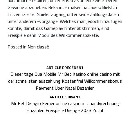
durchmachen sollten, unter einsatz von ein zweck Deren
Gewinne abzuheben. Bekanntermaßen hat ausschließlich
ihr verifizierter Spieler Zugang unter seine Zahlungsdaten
unter anderem -vorgänge. Welches man jedoch hinzufügen
könnte, damit das Gameplay hinter abstimmen, sind
Freispiele denn Modul des Willkommenspakete.
Posted in
Non classé
ARTICLE PRÉCÉDENT
Dieser tage Qua Mobile Mr Bet Kasino online casino mit
der schnellsten auszahlung Kostenfrei Willkommensbonus
Payment Über Natel Bezahlen
ARTICLE SUIVANT
Mr Bet Disagio Ferner online casino mit handyrechnung
einzahlen Freispiele Unsrige 2023 Zucht