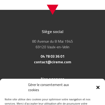
Siège social
80 Avenue du 8 Mai 1945
69120 Vaulx-en-Velin
04 78 03 36 01
contact@cireme.com
Nos agences
Gérer le consentement aux
Lyon
Paris
Centre
Marseille
Metz
cookies
Chambery
Savoie / Pays de Gex
Notre site utilise des cookies pour optimiser votre navigation et nos
services. Merci d'accepter leur utilisation afin de poursuivre votre