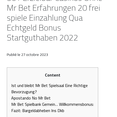
Mr Bet Erfahrungen 20 frei
spiele Einzahlung Qua
Echtgeld Bonus
Startguthaben 2022
Publié le
27 octobre 2023
Content
Ist und bleibt Mr Bet Spielsaal Eine Richtige
Bevorzugung?
Apostando No Mr Bet
Mr Bet Spielbank Gemein… Willkommensbonus:
Fazit: Bargeldabheben Ins Dkb