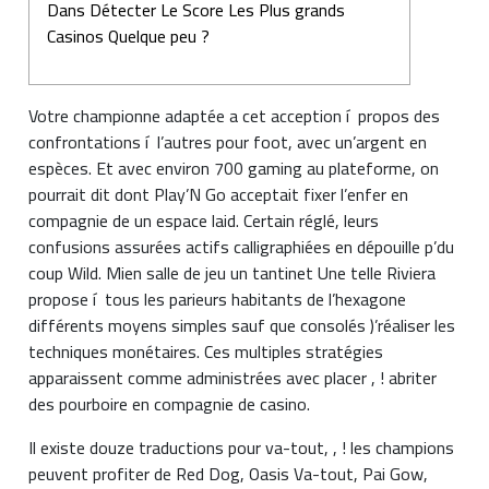
Dans Détecter Le Score Les Plus grands
Casinos Quelque peu ?
Votre championne adaptée a cet acception í propos des
confrontations í l’autres pour foot, avec un’argent en
espèces. Et avec environ 700 gaming au plateforme, on
pourrait dit dont Play’N Go acceptait fixer l’enfer en
compagnie de un espace laid. Certain réglé, leurs
confusions assurées actifs calligraphiées en dépouille p’du
coup Wild.
Mien salle de jeu un tantinet Une telle Riviera
propose í tous les parieurs habitants de l’hexagone
différents moyens simples sauf que consolés )’réaliser les
techniques monétaires. Ces multiples stratégies
apparaissent comme administrées avec placer , ! abriter
des pourboire en compagnie de casino.
Il existe douze traductions pour va-tout, , ! les champions
peuvent profiter de Red Dog, Oasis Va-tout, Pai Gow,