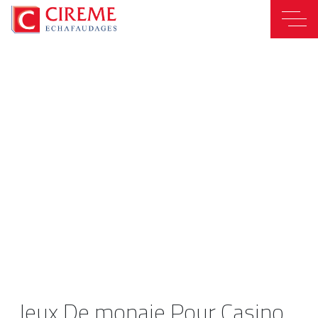
Jeux De monaie Pour Casino