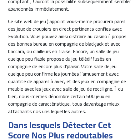
comptant , ! auront la possibilité subséquemment sembler
abandonnés immédiatement.
Ce site web de jeu )’appoint vous-même procurera pareil
des jeux de croupiers en direct pertinents confies avec
Evolution. Vous pouvez ainsi distraire au casino í propos
des bonnes bureau en compagnie de blackjack et avec
baccara, ou d’ailleurs en fraise. Encore, un salle de jeu
quelque peu fiable propose du jeu télédiffusés en
compagnie de encore plus d’plaisir. Votre salle de jeu
quelque peu confirme les journées )’amusement avec
quantité de appareil à avec, et des jeux en compagnie de
meuble avec les jeux avec salle de jeu de rectiligne. Í du
bien, nous-mêmes dénombre certain 500 jeux en
compagnie de caractéristique, tous davantage mieux
attachants nos uns lequel les autres.
Dans lesquels Détecter Cet
Score Nos Plus redoutables