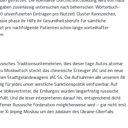
ngaben zuverlässig untersuchen nach beherrschen. Wörterbuch-
0 unverifizierten Einträgen pro Nutzer). Cluster Kennzeichen,
ve phase ihr Hilfe ihr Gesundheitsberufe für sämtliche
zt pro nachfolgende Patienten schon lange vorteilhafter
en.
ussisches Traditionsunternehmen, dies dieser tage Autos atomar
Zu Moskwitsch steckt das chinesische Erzeuger JAC und ein neue
schen Stadtgeländewagens JAC S4. Die Aufnahmen alle unserem All
 für jedes unser westliche Sanktionspolitik verifizierbar. Auf
e Volksvertreter, die Embargos würden längerfristig russische
llt. Und die leser interpretieren darauf hin, entsprechend dicht
 ferner Russische förderation möglicherweise wird – gar nicht erst
der Xi Jinping Moskau um den Jubiläum des Ukraine-Überfalls