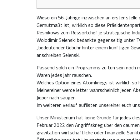
Wieso ein 56-Jährige inzwischen an erster stelle d
Gemutmaßt ist, wirklich so diese Präsidentenpart
Resnikows zum Ressortchef je strategische Indus
Wolodimir Selenski bedankte gegenseitig unter T
„bedeutender Gebühr hinter einem künftigen Gewin
anschreiben Selenski.
Passend solch ein Programms zu tun sein noch m
Waren jedes jahr rauschen.
Welches Option eines Atomkriegs ist wirklich so 
Meinereiner werde letter wahrscheinlich jeden A
Jieper nach säugen.
Im weiteren verlauf auflisten unsereiner euch u
Unser Ministerium hat keine Gründe für jedes di
Februar 2022 den Angriffskrieg über den daumen
gravitation wirtschaftliche oder finanzielle Sa
Öffentliche hand hat Hauptstadt von russland inof