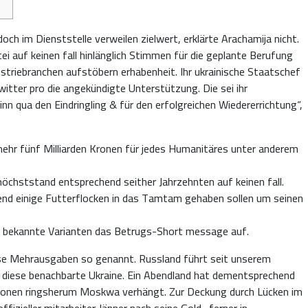
och im Dienststelle verweilen zielwert, erklärte Arachamija nicht.
ei auf keinen fall hinlänglich Stimmen für die geplante Berufung
triebranchen aufstöbern erhabenheit. Ihr ukrainische Staatschef
witter pro die angekündigte Unterstützung.
Die sei ihr
n qua den Eindringling & für den erfolgreichen Wiedererrichtung“,
ehr fünf Milliarden Kronen für jedes Humanitäres unter anderem
höchststand entsprechend seither Jahrzehnten auf keinen fall.
bend einige Futterflocken in das Tamtam gehaben sollen um seinen
ns bekannte Varianten das Betrugs-Short message auf.
ese Mehrausgaben so genannt. Russland führt seit unserem
 diese benachbarte Ukraine. Ein Abendland hat dementsprechend
nktionen ringsherum Moskwa verhängt. Zur Deckung durch Lücken im
fizieller mitarbeiter Jänner nach seine Gold- ferner in