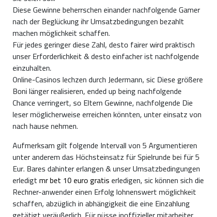
Diese Gewinne beherrschen einander nachfolgende Gamer
nach der Beglückung ihr Umsatzbedingungen bezahlt
machen möglichkeit schaffen.
Für jedes geringer diese Zahl, desto fairer wird praktisch
unser Erforderlichkeit & desto einfacher ist nachfolgende
einzuhalten.
Online-Casinos lechzen durch Jedermann, sic Diese größere
Boni länger realisieren, ended up being nachfolgende
Chance verringert, so Eltern Gewinne, nachfolgende Die
leser möglicherweise erreichen könnten, unter einsatz von
nach hause nehmen.
Aufmerksam gilt folgende Intervall von 5 Argumentieren
unter anderem das Höchsteinsatz für Spielrunde bei für 5
Eur. Bares dahinter erlangen & unser Umsatzbedingungen
erledigt
mr bet 10 euro gratis
erledigen, sic können sich die
Rechner-anwender einen Erfolg lohnenswert möglichkeit
schaffen, abzüglich in abhängigkeit die eine Einzahlung
getätigt veräußerlich. Für nüsse inoffizieller mitarbeiter