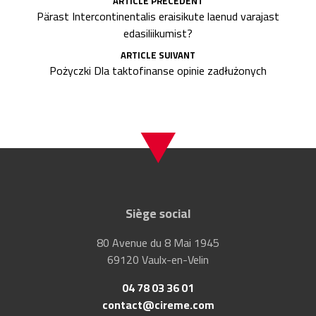
ARTICLE PRÉCÉDENT
Pärast Intercontinentalis eraisikute laenud varajast
edasiliikumist?
ARTICLE SUIVANT
Pożyczki Dla taktofinanse opinie zadłużonych
Siège social
80 Avenue du 8 Mai 1945
69120 Vaulx-en-Velin
04 78 03 36 01
contact@cireme.com