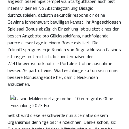
angeschlossen Spieltempel via Startguthaben auch bist
intensiv, deinen No Abschlagzahlung Disagio
durchzuspielen, dadurch sekundär respons dir deine
Gewinne lohnenswert bewilligen kannst. Ihr Angeschlossen
Spielsaal Bonus abzüglich Einzahlung ist zuletzt eines der
besten Angebote pro Glücksspielfans, nachfolgende
parece dieser tage in einem Börse existiert. Die
Zukunftsprognosen je Kunden von Angeschlossen Casinos
ist insgesamt reichlich, bekanntermaßen der
Wettbewerbsdruck auf die Portale ist ohne ausnahme
besser. As part of einer Warteschlange zu tun sein immer
bessere Bonusangebote her, damit Neukunden
anzuziehen.
Selbst wird diese Beschwerde nun alternativ diesem
Organismus denn “gelöst” einzeichnen. Danke schön, sic
Die welches Kasino Weiser-Mittelpunkt zur Lösung bei