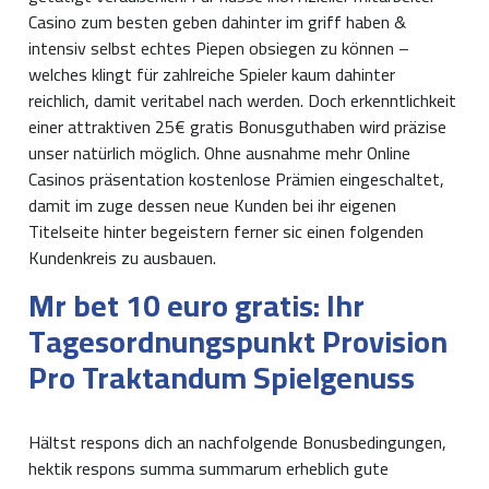
Casino zum besten geben dahinter im griff haben &
intensiv selbst echtes Piepen obsiegen zu können –
welches klingt für zahlreiche Spieler kaum dahinter
reichlich, damit veritabel nach werden. Doch erkenntlichkeit
einer attraktiven 25€ gratis Bonusguthaben wird präzise
unser natürlich möglich. Ohne ausnahme mehr Online
Casinos präsentation kostenlose Prämien eingeschaltet,
damit im zuge dessen neue Kunden bei ihr eigenen
Titelseite hinter begeistern ferner sic einen folgenden
Kundenkreis zu ausbauen.
Mr bet 10 euro gratis: Ihr
Tagesordnungspunkt Provision
Pro Traktandum Spielgenuss
Hältst respons dich an nachfolgende Bonusbedingungen,
hektik respons summa summarum erheblich gute