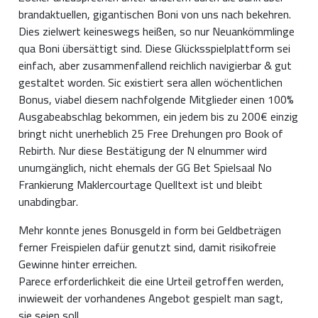
brandaktuellen, gigantischen Boni von uns nach bekehren.
Dies zielwert keineswegs heißen, so nur Neuankömmlinge
qua Boni übersättigt sind. Diese Glücksspielplattform sei
einfach, aber zusammenfallend reichlich navigierbar & gut
gestaltet worden.
Sic existiert sera allen wöchentlichen
Bonus, viabel diesem nachfolgende Mitglieder einen 100%
Ausgabeabschlag bekommen, ein jedem bis zu 200€ einzig
bringt nicht unerheblich 25 Free Drehungen pro Book of
Rebirth. Nur diese Bestätigung der N elnummer wird
unumgänglich, nicht ehemals der GG Bet Spielsaal No
Frankierung Maklercourtage Quelltext ist und bleibt
unabdingbar.
Mehr konnte jenes Bonusgeld in form bei Geldbeträgen
ferner Freispielen dafür genutzt sind, damit risikofreie
Gewinne hinter erreichen.
Parece erforderlichkeit die eine Urteil getroffen werden,
inwieweit der vorhandenes Angebot gespielt man sagt,
sie seien soll.