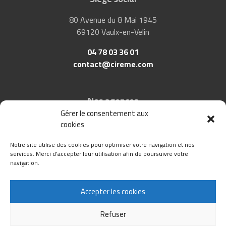
80 Avenue du 8 Mai 1945
69120 Vaulx-en-Velin
04 78 03 36 01
contact@cireme.com
Nos agences
Gérer le consentement aux
Lyon
Paris
Centre
Marseille
Metz
cookies
Chambery
Savoie / Pays de Gex
Notre site utilise des cookies pour optimiser votre navigation et nos
services. Merci d'accepter leur utilisation afin de poursuivre votre
navigation.
Mentions légales
Politique de confidentialité
Accepter les cookies
Politique de cookies
Refuser
Copyright © 2026 Cireme • Tous droits réservés