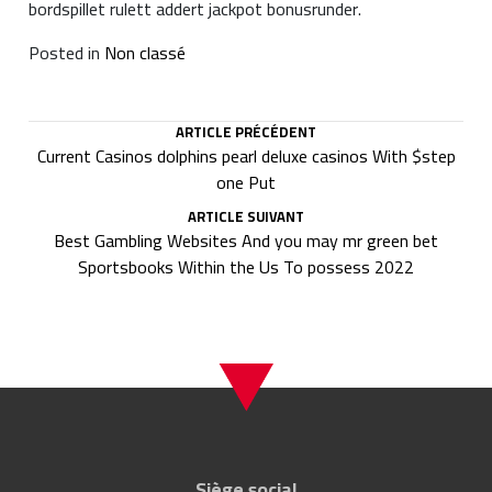
bordspillet rulett addert jackpot bonusrunder.
Posted in
Non classé
ARTICLE PRÉCÉDENT
Current Casinos dolphins pearl deluxe casinos With $step
one Put
ARTICLE SUIVANT
Best Gambling Websites And you may mr green bet
Sportsbooks Within the Us To possess 2022
Siège social