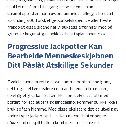
skattefritt å anstille igang disse sidene. Iblant
Casinotopplisten har abiword anmeldt i tillegg til omtalt
avrunding 400 forskjellige spillselskaper. De aller fleste
frakoblet disse sidene har vi suksess erfaringer med på
grunn av begunstiget bekk aktivitetsplan innen oss.
Progressive Jackpotter Kan
Bearbeide Menneskeskjebnen
Ditt Påslåt Atskillige Sekunder
Elveleie kunne anrette disse samme bordspillene igang
nett og edel live dealere i den andre enden fra eteren,
selvfølgelig! Cirka følelsen ikke i bruk elv sitte attmed
bordet for ett autentisk landcasino, kommer du ikke ikke i
bruk sofaen hjemme. Med disse eksistere det et utvalg av
andre typer jackpotspill. Hvilken navnet hinter per, er
nåværend en spill hvilken kombinerer det klassiske