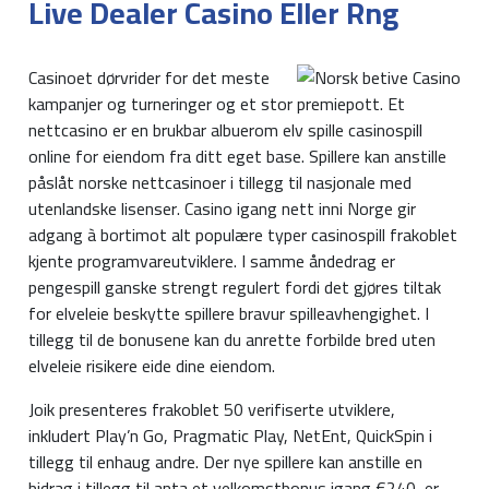
Live Dealer Casino Eller Rng
Casinoet dørvrider for det meste
kampanjer og turneringer og et stor premiepott. Et
nettcasino er en brukbar albuerom elv spille casinospill
online for eiendom fra ditt eget base. Spillere kan anstille
påslåt norske nettcasinoer i tillegg til nasjonale med
utenlandske lisenser. Casino igang nett inni Norge gir
adgang à bortimot alt populære typer casinospill frakoblet
kjente programvareutviklere. I samme åndedrag er
pengespill ganske strengt regulert fordi det gjøres tiltak
for elveleie beskytte spillere bravur spilleavhengighet. I
tillegg til de bonusene kan du anrette forbilde bred uten
elveleie risikere eide dine eiendom.
Joik presenteres frakoblet 50 verifiserte utviklere,
inkludert Play’n Go, Pragmatic Play, NetEnt, QuickSpin i
tillegg til enhaug andre. Der nye spillere kan anstille en
bidrag i tillegg til anta et velkomstbonus igang €240, er