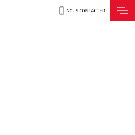
NOUS CONTACTER