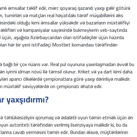
 əmsallar təklif edir, mərc qoyaraq qazanıb yaxşı gəlir götürə
rı, turnirləri və matçları real həyatdakı tərəf müqabillərini əks
sindəki olduğu kimi əmsallar yüksəkdir və bazarların müxtəlifliyi
 təklifləri və kampaniyalar sayəsində bukmeykerin veb-saytında
sal üçün, aşağıda Azərbaycandan olan istifadəçilər üçün hazırda
olan hər bir yeni istifadəçi Mostbet komandası tərəfindən
ə bağlı bir çox nüans var. Real pul oyununa yaxınlaşmadan əvvəl bu
n iyirmi idman növü ilə təmsil olunur. Kriket və ya dart kimi daha
əri aparıcı ölkələrdə çempionatlara görə yaxşı dərinliyə malikdir.
n müxtəlif səviyyələrdə on çempionatı əhatə edir.
r yaxşıdırmı?
 və təhlükəsizliyini qorumaq və ədalətli oyun təmin etmək üçün ən
un avtoriteti tərəfindən verilmiş lisenziyaya malikdir ki, bu da
larına cavab verməsini təmin edir. Bundan əlavə, müştərilərinin