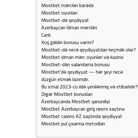
Mostbet mərcləri barədə
Mostbet oyunları
Mostbet-də qeydiyyat
Azerbaycan İdman mərcləri
Canlı
Xoş gəldin bonusu varmı?
Mostbet-də necə qeydiyyatdan keçmək olar?
Mostbet idman mərc oyunları və kazino
Mostbet-dən salamlama bonusu
Mostbet’də qeydiyyat — hər şeyi necə
düzgün etmək lazımdır.
Bu icmal 2023-cü ildə yenilənmiş və etibarlıdır?
Digər Mostbet bonusları
Azerbaycanda Mostbet qanuniliyi
Mostbet Azerbaycan giriş rəsmi saytına
Mostbet casino AZ saytında qeydiyyat
Mostbet pul çıxarma metodları