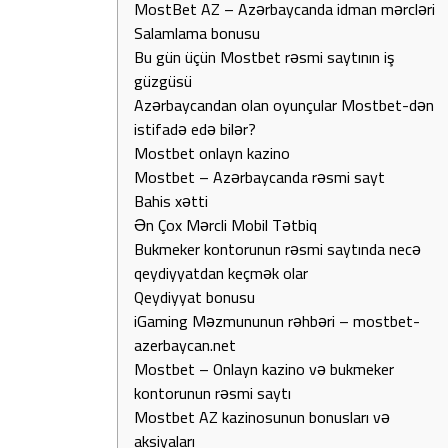
MostBet AZ – Azərbaycanda idman mərcləri
Salamlama bonusu
Bu gün üçün Mostbet rəsmi saytının iş
güzgüsü
Azərbaycandan olan oyunçular Mostbet-dən
istifadə edə bilər?
Mostbet onlayn kazino
Mostbet – Azərbaycanda rəsmi sayt
Bahis xətti
Ən Çox Mərcli Mobil Tətbiq
Bukmeker kontorunun rəsmi saytında necə
qeydiyyatdan keçmək olar
Qeydiyyat bonusu
iGaming Məzmununun rəhbəri – mostbet-
azerbaycan.net
Mostbet – Onlayn kazino və bukmeker
kontorunun rəsmi saytı
Mostbet AZ kazinosunun bonusları və
aksiyaları