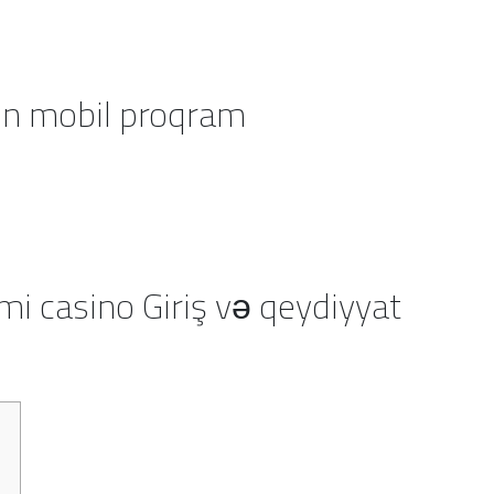
n mobil proqram
i casino Giriş və qeydiyyat