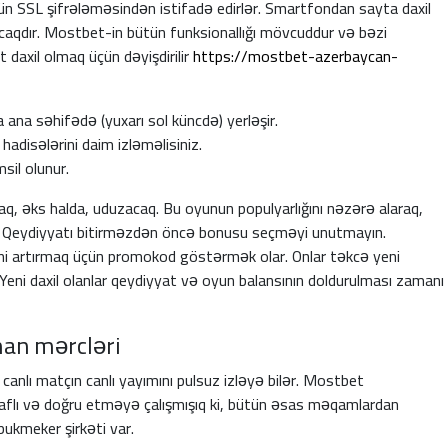
ün SSL şifrələməsindən istifadə edirlər. Smartfondan sayta daxil
acaqdır. Mostbet-in bütün funksionallığı mövcuddur və bəzi
daxil olmaq üçün dəyişdirilir
https://mostbet-azerbaycan-
na səhifədə (yuxarı sol küncdə) yerləşir.
adisələrini daim izləməlisiniz.
sil olunur.
aq, əks halda, uduzacaq. Bu oyunun populyarlığını nəzərə alaraq,
 Qeydiyyatı bitirməzdən öncə bonusu seçməyi unutmayın.
ini artırmaq üçün promokod göstərmək olar. Onlar təkcə yeni
 Yeni daxil olanlar qeydiyyat və oyun balansının doldurulması zamanı
an mərcləri
canlı matçın canlı yayımını pulsuz izləyə bilər. Mostbet
aflı və doğru etməyə çalışmışıq ki, bütün əsas məqamlardan
 bukmeker şirkəti var.