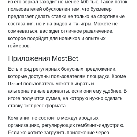
из его зеркал заходит не менее 400 тыс. Такой поток
пользователей обусловлен тем, что букмекер
предлагает делать ставки не только на спортивные
состязания, но и на видео и TV-игры. Можете не
сомневаться, вас ждет отличное развлечение,
которое подойдет для новичков и опытных
геймеров.
Приложения MostBet
Есть и ряд регулярных бонусных предложении,
которые доступны пользователям площадки. Кроме
Uzcard пользователь может выбрать и
альтернативные варианты, если они ему удобнее. В
итоге получится сумма, на которую нужно сделать
ставку экспресс формата.
Компания не состоит в международных
организациях, регулирующих гемблинг-индустрию.
Если же хотите загрузить приложение через