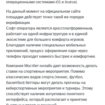
операционными системами iOS и Android.
На данный момент на официальном сайте
площадки действует точно такой же порядок
верификации.
Софт оператора является кроссплатформенным,
работает на одной инфраструктуре и в единой
экосистеме для большего комфорта игроков.
Благодаря наличию специальных мобильных
приложений, процесс оформления пари через
телефон проходит намного быстрее и комфортнее.
Компания Мостбет онлайн дает возможность делать
ставки на спортивные мероприятия. Помимо
классических видов спорта (теннис, футбол,
баскетбол) бетторы могут делать прогнозы на
киберспортивные мероприятия и турниры. Этому
способствует наличие интуитивно понятного
интерфейса, который располагает к принятию
быстрых и простых решений.