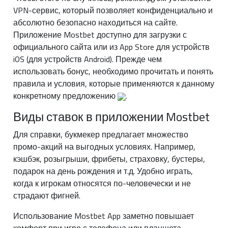
VPN-сервис, который позволяет конфиденциально и
абсолютно безопасно находиться на сайте.
Приложение Mostbet доступно для загрузки с
официального сайта или из App Store для устройств
iOS (для устройств Android). Прежде чем
использовать бонус, необходимо прочитать и понять
правила и условия, которые применяются к данному
конкретному предложению
.
Виды ставок в приложении Mostbet
Для справки, букмекер предлагает множество
промо-акций на выгодных условиях. Например,
кэшбэк, розыгрыши, фрибеты, страховку, бустеры,
подарок на день рождения и т.д. Удобно играть,
когда к игрокам относятся по-человечески и не
страдают фигней.
Использование Mostbet App заметно повышает
комфорт при игре с телефона или планшета.