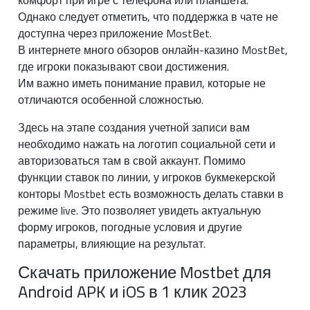
Однако следует отметить, что поддержка в чате не
доступна через приложение MostBet.
В интернете много обзоров онлайн-казино MostBet,
где игроки показывают свои достижения.
Им важно иметь понимание правил, которые не
отличаются особенной сложностью.
Здесь на этапе создания учетной записи вам
необходимо нажать на логотип социальной сети и
авторизоваться там в свой аккаунт. Помимо
функции ставок по линии, у игроков букмекерской
конторы Mostbet есть возможность делать ставки в
режиме live. Это позволяет увидеть актуальную
форму игроков, погодные условия и другие
параметры, влияющие на результат.
Скачать приложение Mostbet для
Android APK и iOS в 1 клик 2023