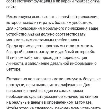
соответствуют функциям в пк версии mostbet online
сайта.
Рекомендуем использовать в mostbet приложение,
которое позволит играть с большим удобством.
Для использования мобильного приложения ваше
устройство Android должно соответствовать
минимальным системным требованиям.
Среди преимуществ программы стоит отметить
быстрый процесс загрузки и удобный интерфейс.
В личном кабинете проходит и верификация
личности, и заполнение детальной информации о
бетторе.
Ежедневно пользователь может получать бонусные
прокрутки, если выполнит квалификацию. Для
начисления mostbet один из самых промо
необходимо сделать указанное количество спинов
на реальные деньги в определенном автомате.
Чтобы этого не случилось, рекомендуем установить