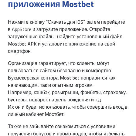
приложения Mostbet
Нажмите кнопку “Скачать для iOS”, затем перейдите
в AppStore и загрузите приложение. Откройте
загруженные файлы, найдите установочный файл
Mostbet APK и установите приложение на свой
смартфон.
Организация гарантирует, что клиенты могут
пользоваться сайтом безопасно и комфортно.
Букмекерская контора Most bet понравится как
начинающим, так и опытным игрокам.
Например, кэшбэк, розыгрыши, фрибеты, страховку,
бустеры, подарок на день рождения и т.д.
Их он и будет использовать, чтобы совершить вход в
личный кабинет Мостбет.
Также не забывайте ознакомиться с условиями
получения бонусов и промо-кодов, чтобы избежать