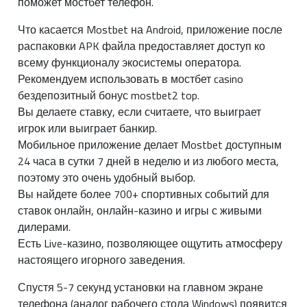
поможет мостбет телефон.
Что касается Mostbet на Android, приложение после
распаковки APK файла предоставляет доступ ко
всему функционалу экосистемы оператора.
Рекомендуем использовать в мостбет casino
бездепозитный бонус mostbet2 top.
Вы делаете ставку, если считаете, что выиграет
игрок или выиграет банкир.
Мобильное приложение делает Mostbet доступным
24 часа в сутки 7 дней в неделю и из любого места,
поэтому это очень удобный выбор.
Вы найдете более 700+ спортивных событий для
ставок онлайн, онлайн-казино и игры с живыми
дилерами.
Есть Live-казино, позволяющее ощутить атмосферу
настоящего игорного заведения.
Спустя 5-7 секунд установки на главном экране
телефона (аналог рабочего стола Windows) появится