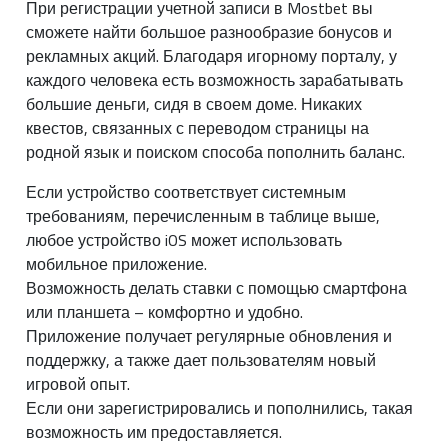
При регистрации учетной записи в Mostbet вы
сможете найти большое разнообразие бонусов и
рекламных акций. Благодаря игорному порталу, у
каждого человека есть возможность зарабатывать
большие деньги, сидя в своем доме. Никаких
квестов, связанных с переводом страницы на
родной язык и поиском способа пополнить баланс.
Если устройство соответствует системным
требованиям, перечисленным в таблице выше,
любое устройство iOS может использовать
мобильное приложение.
Возможность делать ставки с помощью смартфона
или планшета – комфортно и удобно.
Приложение получает регулярные обновления и
поддержку, а также дает пользователям новый
игровой опыт.
Если они зарегистрировались и пополнились, такая
возможность им предоставляется.