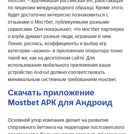
Mostbet – крупнейшая российская БК, работающая
по лицензии международного образца. Кроме этого,
будет достаточно интересно познакомиться с
отзывами о Мостбет, публикуемыми разными
сервисами. Они показывают, что мостбет партнерка
о клубе думают разные люди, игравшие в нем.
Линия, роспись, коэффициенты и выбор игр
категории «казино» в приложении оператора точно
такой же, как на десктопном сайте. Для
использования мобильного приложения ваше
устройство Android должно соответствовать
минимальным системным требованиям
mostbet
.
Скачать приложение
Mostbet APK для Андроид
Основной упор компания делает на развитие
спортивного беттинга на территории постсоветского