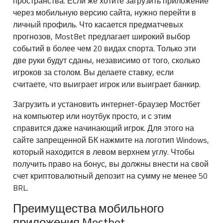
пространства. Если же хотите загрузить приложение
через мобильную версию сайта, нужно перейти в
личный профиль. Что касается предматчевых
прогнозов, MostBet предлагает широкий выбор
событий в более чем 20 видах спорта. Только эти
две руки будут сданы, независимо от того, сколько
игроков за столом. Вы делаете ставку, если
считаете, что выиграет игрок или выиграет банкир.
Загрузить и установить интернет-браузер Мостбет
на компьютер или ноутбук просто, и с этим
справится даже начинающий игрок. Для этого на
сайте запрещенной БК нажмите на логотип Windows,
который находится в левом верхнем углу. Чтобы
получить право на бонус, вы должны внести на свой
счет криптовалютный депозит на сумму не менее 50
BRL.
Преимущества мобильного
приложения Mostbet