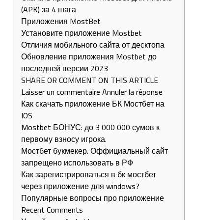
(APK) за 4 шага
Приложения MostBet
Установите приложение Mostbet
Отличия мобильного сайта от десктопа
Обновление приложения Mostbet до
последней версии 2023
SHARE OR COMMENT ON THIS ARTICLE
Laisser un commentaire Annuler la réponse
Как скачать приложение БК Мостбет на
IOS
Mostbet БОНУС: до 3 000 000 сумов к
первому взносу игрока.
Мостбет букмекер. Оффициальный сайт
запрещено использовать в РФ
Как зарегистрироваться в бк мостбет
через приложение для windows?
Популярные вопросы про приложение
Recent Comments