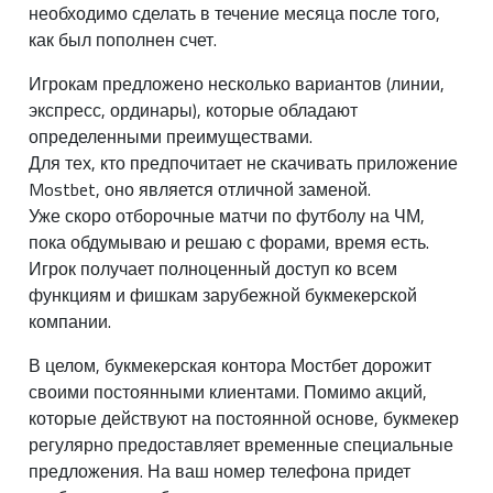
необходимо сделать в течение месяца после того,
как был пополнен счет.
Игрокам предложено несколько вариантов (линии,
экспресс, ординары), которые обладают
определенными преимуществами.
Для тех, кто предпочитает не скачивать приложение
Mostbet, оно является отличной заменой.
Уже скоро отборочные матчи по футболу на ЧМ,
пока обдумываю и решаю с форами, время есть.
Игрок получает полноценный доступ ко всем
функциям и фишкам зарубежной букмекерской
компании.
В целом, букмекерская контора Мостбет дорожит
своими постоянными клиентами. Помимо акций,
которые действуют на постоянной основе, букмекер
регулярно предоставляет временные специальные
предложения. На ваш номер телефона придет