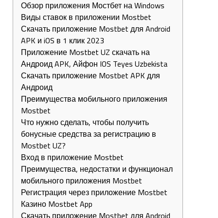
Обзор приложения Мостбет на Windows
Виды ставок в приложении Mostbet
Скачать приложение Mostbet для Android
APK и iOS в 1 клик 2023
Приложение Mostbet UZ скачать на
Андроид APK, Айфон IOS Teyes Uzbekista
Скачать приложение Mostbet APK для
Андроид
Преимущества мобильного приложения
Mostbet
Что нужно сделать, чтобы получить
бонусные средства за регистрацию в
Mostbet UZ?
Вход в приложение Mostbet
Преимущества, недостатки и функционал
мобильного приложения Mostbet
Регистрация через приложение Mostbet
Казино Mostbet App
Скачать приложение Mostbet для Android