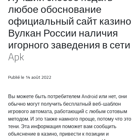
любое обоснование
официальный сайт казино
Вулкан России наличия
игорного заведения в сети
Apk
Publié le
14 août 2022
Вы можете быть потребителем Android или нет, они
обычно могут получить бесплатный веб-шаблон
игрового автомата, работающий с любым сотовым
методом. И это также намного проще, потому что это
тени.
Эта информация поможет вам сообщить
объяснение в казино, привести к позиции и