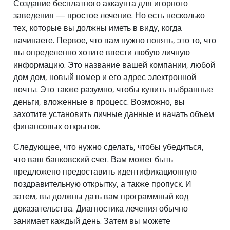
Создание бесплатного аккаунта для игорного
заведения — простое лечение. Но есть несколько
тех, которые вы должны иметь в виду, когда
начинаете. Первое, что вам нужно понять, это то, что
вы определенно хотите ввести любую личную
информацию. Это название вашей компании, любой
дом дом, новый номер и его адрес электронной
почты. Это также разумно, чтобы купить выбранные
деньги, вложенные в процесс. Возможно, вы
захотите установить личные данные и начать объем
финансовых открыток.
Следующее, что нужно сделать, чтобы убедиться,
что ваш банковский счет. Вам может быть
предложено предоставить идентификационную
поздравительную открытку, а также пропуск. И
затем, вы должны дать вам программный код
доказательства. Диагностика лечения обычно
занимает каждый день. Затем вы можете