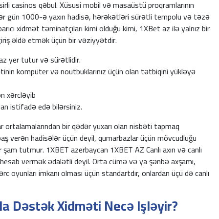
əsirli casinos qəbul. Xüsusi mobil və masaüstü proqramlarının
hər gün 1000-ə yaxın hadisə, hərəkətləri sürətli tempolu və təzə
ı xidmət təminatçıları kimi olduğu kimi, 1XBet az ilə yalnız bir
iş əldə etmək üçün bir vəziyyətdir.
yer tutur və sürətlidir.
inin kompüter və noutbuklarınız üçün olan tətbiqini yükləyə
on xərcləyib
 istifadə edə bilərsiniz.
ar ortalamalarından bir qədər yuxarı olan nisbəti tapmaq
baş verən hadisələr üçün deyil, qumarbazlar üçün mövcudluğu
ir şam tutmur. 1XBET azerbaycan 1XBET AZ Canlı axın və canlı
hesab vermək ədalətli deyil. Orta cümə və ya şənbə axşamı,
c oyunları imkanı olması üçün standartdır, onlardan üçü də canlı
a Dəstək Xidməti Necə Işləyir?