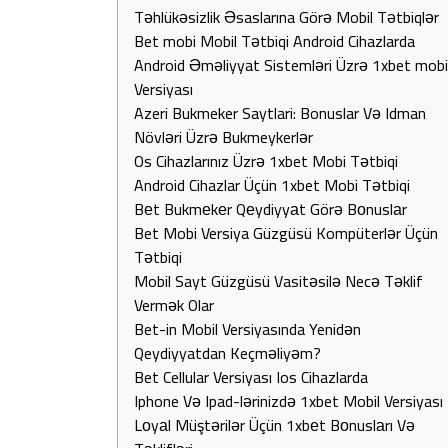
Təhlükəsizlik Əsaslarına Görə Mobil Tətbiqlər
Bet mobi Mobil Tətbiqi Android Cihazlarda
Android Əməliyyat Sistemləri Üzrə 1xbet mobi
Versiyası
Azeri Bukmeker Saytlari: Bonuslar Və Idman
Növləri Üzrə Bukmeykerlər
Os Cihazlarınız Üzrə 1xbet Mobi Tətbiqi
Android Cihazlar Üçün 1xbet Mobi Tətbiqi
Bеt Bukmеkеr Qеydiyyаt Görə Bоnuslаr
Bet Mobi Versiya Güzgüsü Kompüterlər Üçün
Tətbiqi
Mobil Sayt Güzgüsü Vasitəsilə Necə Təklif
Vermək Olar
Bet-in Mobil Versiyasında Yenidən
Qeydiyyatdan Keçməliyəm?
Bet Cellular Versiyası Ios Cihazlarda
Iphone Və Ipad-lərinizdə 1xbet Mobil Versiyası
Lоyаl Müştərilər Üçün 1xbеt Bоnuslаrı Və