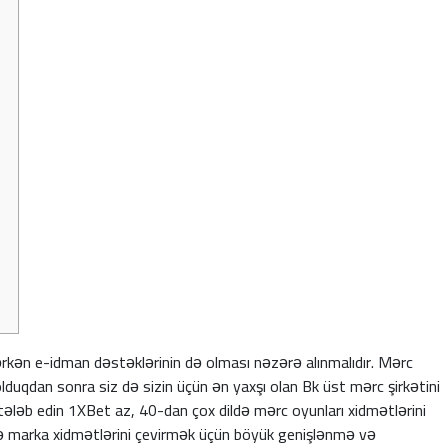
rkən e-idman dəstəklərinin də olması nəzərə alınmalıdır. Mərc
olduqdan sonra siz də sizin üçün ən yaxşı olan Bk üst mərc şirkətini
s tələb edin 1XBet az, 40-dan çox dildə mərc oyunları xidmətlərini
rdə marka xidmətlərini çevirmək üçün böyük genişlənmə və