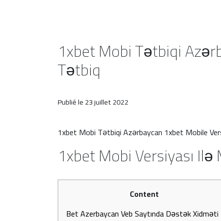
1xbet Mobi Tətbiqi Azər
Tətbiq
Publié le
23 juillet 2022
1xbet Mobi Tətbiqi Azərbaycan 1xbet Mobile Vers
1xbet Mobi Versiyası Ilə 
Content
Bet Azerbaycan Veb Saytında Dəstək Xidməti