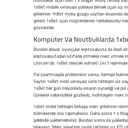
1xBet mobile versiyası yükləyə bilmək üçün siz mə
şirkətinin 1hBet moby güzgü saytları əsasında da 
şirkəti 1xBet üçün müştərilərinin təhlükəsizliyi
göstərirlər.
Kompüter Və Noutbuklarda 1xbe
Bundan əlavə, oyunçular kriptovalyuta da daxil ol
kriptovalyutadan istifadə etməklə mərc etmək imka
Litecoin`dir. 1xBet dəstək xidməti 24/7 rejimində 
Pul çıxartmaqda probleminiz varsa, həmişə bukmey
Saytın 1xBet mobi versiyası üzrə tətbiqini siz say
1xBet hər gün milyonlarla insanın oynadığı və pul q
Günlərlə səbirsizliklə gözləyib, möhtəşəm mərc həy
1xbet mobil tətbiqini birbaşa mərc şirkətinin rəsm
bölməsində onu tapmalısınız. Daha sonra 1 x Wager
şəklində yükləməlisiniz. Bundan sonra da yüklədiy
bilərsiniz. Mərc şirkətinin mobil tətbiqini siz IOS 