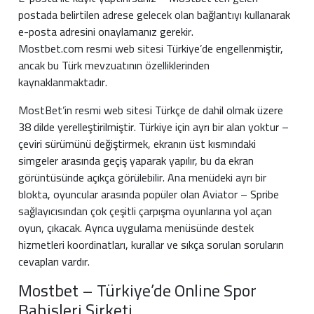
postada belirtilen adrese gelecek olan bağlantıyı kullanarak
e-posta adresini onaylamanız gerekir.
Mostbet.com resmi web sitesi Türkiye’de engellenmiştir,
ancak bu Türk mevzuatının özelliklerinden
kaynaklanmaktadır.
MostBet’in resmi web sitesi Türkçe de dahil olmak üzere
38 dilde yerelleştirilmiştir. Türkiye için ayrı bir alan yoktur –
çeviri sürümünü değiştirmek, ekranın üst kısmındaki
simgeler arasında geçiş yaparak yapılır, bu da ekran
görüntüsünde açıkça görülebilir. Ana menüdeki ayrı bir
blokta, oyuncular arasında popüler olan Aviator – Spribe
sağlayıcısından çok çeşitli çarpışma oyunlarına yol açan
oyun, çıkacak. Ayrıca uygulama menüsünde destek
hizmetleri koordinatları, kurallar ve sıkça sorulan soruların
cevapları vardır.
Mostbet – Türkiye’de Online Spor
Bahisleri Şirketi