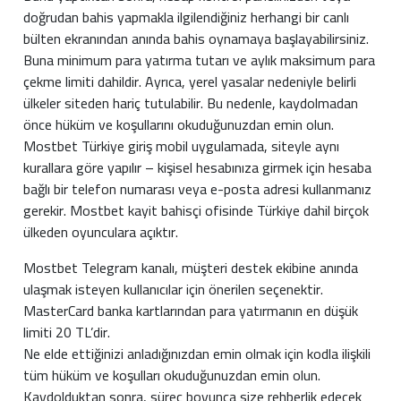
doğrudan bahis yapmakla ilgilendiğiniz herhangi bir canlı
bülten ekranından anında bahis oynamaya başlayabilirsiniz.
Buna minimum para yatırma tutarı ve aylık maksimum para
çekme limiti dahildir. Ayrıca, yerel yasalar nedeniyle belirli
ülkeler siteden hariç tutulabilir. Bu nedenle, kaydolmadan
önce hüküm ve koşullarını okuduğunuzdan emin olun.
Mostbet Türkiye giriş mobil uygulamada, siteyle aynı
kurallara göre yapılır – kişisel hesabınıza girmek için hesaba
bağlı bir telefon numarası veya e-posta adresi kullanmanız
gerekir. Mostbet kayit bahisçi ofisinde Türkiye dahil birçok
ülkeden oyunculara açıktır.
Mostbet Telegram kanalı, müşteri destek ekibine anında
ulaşmak isteyen kullanıcılar için önerilen seçenektir.
MasterCard banka kartlarından para yatırmanın en düşük
limiti 20 TL’dir.
Ne elde ettiğinizi anladığınızdan emin olmak için kodla ilişkili
tüm hüküm ve koşulları okuduğunuzdan emin olun.
Kaydolduktan sonra, süreç boyunca size rehberlik edecek