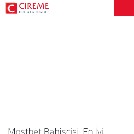
Mostbet Bahisçisi: En İyi