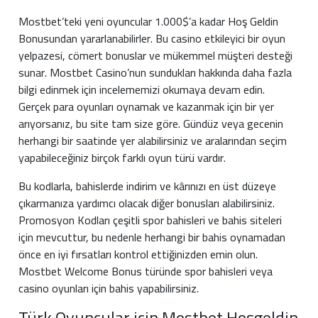
Mostbet’teki yeni oyuncular 1.000$’a kadar Hoş Geldin
Bonusundan yararlanabilirler. Bu casino etkileyici bir oyun
yelpazesi, cömert bonuslar ve mükemmel müşteri desteği
sunar. Mostbet Casino’nun sundukları hakkında daha fazla
bilgi edinmek için incelememizi okumaya devam edin.
Gerçek para oyunları oynamak ve kazanmak için bir yer
arıyorsanız, bu site tam size göre. Gündüz veya gecenin
herhangi bir saatinde yer alabilirsiniz ve aralarından seçim
yapabileceğiniz birçok farklı oyun türü vardır.
Bu kodlarla, bahislerde indirim ve kârınızı en üst düzeye
çıkarmanıza yardımcı olacak diğer bonusları alabilirsiniz.
Promosyon Kodları çeşitli spor bahisleri ve bahis siteleri
için mevcuttur, bu nedenle herhangi bir bahis oynamadan
önce en iyi fırsatları kontrol ettiğinizden emin olun.
Mostbet Welcome Bonus türünde spor bahisleri veya
casino oyunları için bahis yapabilirsiniz.
Türk Oyuncular için Mostbet Hoşgeldin