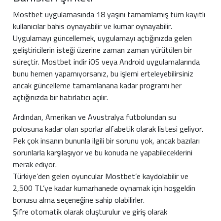
Mostbet uygulamasında 18 yaşını tamamlamış tüm kayıtlı
kullanıcılar bahis oynayabilir ve kumar oynayabilir.
Uygulamayı güncellemek, uygulamayı açtığınızda gelen
geliştiricilerin isteği üzerine zaman zaman yürütülen bir
süreçtir. Mostbet indir iOS veya Android uygulamalarında
bunu hemen yapamıyorsanız, bu işlemi erteleyebilirsiniz
ancak güncelleme tamamlanana kadar programı her
açtığınızda bir hatırlatıcı açılır.
Ardından, Amerikan ve Avustralya futbolundan su
polosuna kadar olan sporlar alfabetik olarak listesi geliyor.
Pek çok insanın bununla ilgili bir sorunu yok, ancak bazıları
sorunlarla karşılaşıyor ve bu konuda ne yapabileceklerini
merak ediyor.
Türkiye’den gelen oyuncular Mostbet’e kaydolabilir ve
2,500 TL’ye kadar kumarhanede oynamak için hoşgeldin
bonusu alma seçeneğine sahip olabilirler.
Şifre otomatik olarak oluşturulur ve giriş olarak