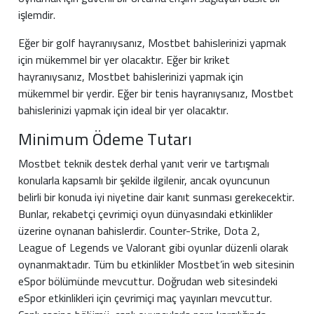
işlemdir.
Eğer bir golf hayranıysanız, Mostbet bahislerinizi yapmak
için mükemmel bir yer olacaktır. Eğer bir kriket
hayranıysanız, Mostbet bahislerinizi yapmak için
mükemmel bir yerdir. Eğer bir tenis hayranıysanız, Mostbet
bahislerinizi yapmak için ideal bir yer olacaktır.
Minimum Ödeme Tutarı
Mostbet teknik destek derhal yanıt verir ve tartışmalı
konularla kapsamlı bir şekilde ilgilenir, ancak oyuncunun
belirli bir konuda iyi niyetine dair kanıt sunması gerekecektir.
Bunlar, rekabetçi çevrimiçi oyun dünyasındaki etkinlikler
üzerine oynanan bahislerdir. Counter-Strike, Dota 2,
League of Legends ve Valorant gibi oyunlar düzenli olarak
oynanmaktadır. Tüm bu etkinlikler Mostbet’in web sitesinin
eSpor bölümünde mevcuttur. Doğrudan web sitesindeki
eSpor etkinlikleri için çevrimiçi maç yayınları mevcuttur.