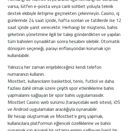
varsa, lütfen e-posta veya canlı sohbet yoluyla teknik
destek ekibiyle iletişime geçmekten çekinmeyin. Casino, iş
günlerinde 24 saat içinde, hafta sonları ve tatillerde ise 12
saat içinde yanıt verecektir. Herhangi bir müşterisi, bahis
şirketinin yönetimine ilgili bir talep gönderdikten ve yapılan
tüm bahisleri oynadıktan sonra hesabını silebilir. Otomatik
dönüşüm seçeneği, parayı enflasyondan korumak için
kullanılabilir.
Yalnızca her zaman erişebileceğiniz kendi telefon
numaranızı kullanın.
Mostbet, kullanıcıların basketbol, tenis, futbol ve daha
fazlası dahil olmak üzere çeşitli spor etkinliklerine bahis
yapmalarını sağlayan bir spor bahis uygulamasıdır.
Mostbet Casino web sürümü (tarayıcıdaki web sitesi), iOS
ve Android uygulamaları aracılığıyla oynanabilir.
Bir hesap oluşturmak ve Mostbet’e giriş yapmak,
kullanıcılara platformun eğlenceli özelliklerine ve bahis
oynamak için güvenli bir ortama erişim sağlayan basit bir