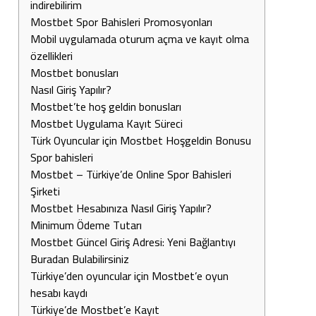
indirebilirim
Mostbet Spor Bahisleri Promosyonları
Mobil uygulamada oturum açma ve kayıt olma
özellikleri
Mostbet bonusları
Nasıl Giriş Yapılır?
Mostbet’te hoş geldin bonusları
Mostbet Uygulama Kayıt Süreci
Türk Oyuncular için Mostbet Hoşgeldin Bonusu
Spor bahisleri
Mostbet – Türkiye’de Online Spor Bahisleri
Şirketi
Mostbet Hesabınıza Nasıl Giriş Yapılır?
Minimum Ödeme Tutarı
Mostbet Güncel Giriş Adresi: Yeni Bağlantıyı
Buradan Bulabilirsiniz
Türkiye’den oyuncular için Mostbet’e oyun
hesabı kaydı
Türkiye’de Mostbet’e Kayıt