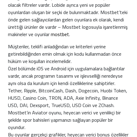
olacak filtreler vardır. Lobide ayrıca yeni ve popüler
oyunlardan oluşan bir seçki de bulunmaktadır. Mostbet’teki
önde gelen sağlayıcılardan gelen oyunlara ek olarak, kendi
ürettiği ürünler de vardır – Mostbet logosuyla işaretlenmiş
makineler ve oyunlar
mostbet
.
Müşteriler, teklifi anladığından ve kriterleri yerine
getirebildiğinden emin olmak için kodu kullanmadan önce
hüküm ve koşulları incelemelidir.
Özel bölümde iOS ve Android için uygulamalara bağlantılar
vardır, ancak programın tasarımı ve işlevselliği neredeyse
aynı olsa da kurulum için kendi özelliklerine sahiptirler.
Tether, Ripple, BitcoinCash, Dash, Dogecoin, Huobi Token,
HUSD, Casino Coin, TRON, ADA, Axie Infinity, Binance
USD, DAI, Dexsport, TrueUSD, USD Coin ve ZChash.
Mostbet’in Aviator oyunu, heyecan verici ve yenilikçi bir
şekilde spor bahisleri yapmanızı sağlayan popüler bir
oyundur.
Bu oyunlar gerçekçi grafikler, heyecan verici bonus özellikler