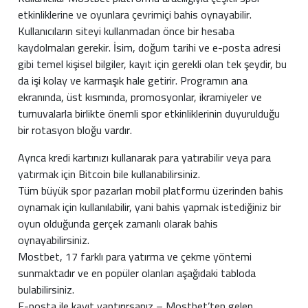
etkinliklerine ve oyunlara çevrimiçi bahis oynayabilir.
Kullanıcıların siteyi kullanmadan önce bir hesaba
kaydolmaları gerekir. İsim, doğum tarihi ve e-posta adresi
gibi temel kişisel bilgiler, kayıt için gerekli olan tek şeydir, bu
da işi kolay ve karmaşık hale getirir. Programın ana
ekranında, üst kısmında, promosyonlar, ikramiyeler ve
turnuvalarla birlikte önemli spor etkinliklerinin duyurulduğu
bir rotasyon bloğu vardır.
Ayrıca kredi kartınızı kullanarak para yatırabilir veya para
yatırmak için Bitcoin bile kullanabilirsiniz.
Tüm büyük spor pazarları mobil platformu üzerinden bahis
oynamak için kullanılabilir, yani bahis yapmak istediğiniz bir
oyun olduğunda gerçek zamanlı olarak bahis
oynayabilirsiniz.
Mostbet, 17 farklı para yatırma ve çekme yöntemi
sunmaktadır ve en popüler olanları aşağıdaki tabloda
bulabilirsiniz.
E-posta ile kayıt yaptırırsanız – Mostbet’ten gelen