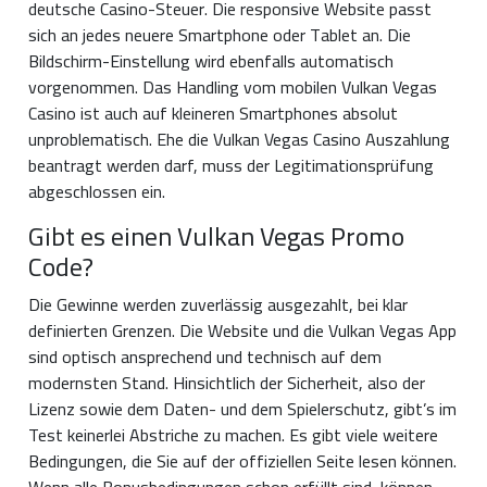
deutsche Casino-Steuer. Die responsive Website passt
sich an jedes neuere Smartphone oder Tablet an. Die
Bildschirm-Einstellung wird ebenfalls automatisch
vorgenommen. Das Handling vom mobilen Vulkan Vegas
Casino ist auch auf kleineren Smartphones absolut
unproblematisch. Ehe die Vulkan Vegas Casino Auszahlung
beantragt werden darf, muss der Legitimationsprüfung
abgeschlossen ein.
Gibt es einen Vulkan Vegas Promo
Code?
Die Gewinne werden zuverlässig ausgezahlt, bei klar
definierten Grenzen. Die Website und die Vulkan Vegas App
sind optisch ansprechend und technisch auf dem
modernsten Stand. Hinsichtlich der Sicherheit, also der
Lizenz sowie dem Daten- und dem Spielerschutz, gibt’s im
Test keinerlei Abstriche zu machen. Es gibt viele weitere
Bedingungen, die Sie auf der offiziellen Seite lesen können.
Wenn alle Bonusbedingungen schon erfüllt sind, können