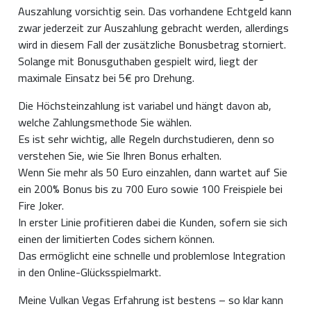
Auszahlung vorsichtig sein. Das vorhandene Echtgeld kann
zwar jederzeit zur Auszahlung gebracht werden, allerdings
wird in diesem Fall der zusätzliche Bonusbetrag storniert.
Solange mit Bonusguthaben gespielt wird, liegt der
maximale Einsatz bei 5€ pro Drehung.
Die Höchsteinzahlung ist variabel und hängt davon ab,
welche Zahlungsmethode Sie wählen.
Es ist sehr wichtig, alle Regeln durchstudieren, denn so
verstehen Sie, wie Sie Ihren Bonus erhalten.
Wenn Sie mehr als 50 Euro einzahlen, dann wartet auf Sie
ein 200% Bonus bis zu 700 Euro sowie 100 Freispiele bei
Fire Joker.
In erster Linie profitieren dabei die Kunden, sofern sie sich
einen der limitierten Codes sichern können.
Das ermöglicht eine schnelle und problemlose Integration
in den Online-Glücksspielmarkt.
Meine Vulkan Vegas Erfahrung ist bestens – so klar kann