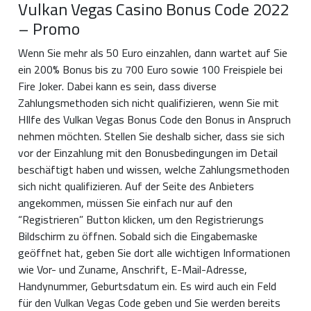
Vulkan Vegas Casino Bonus Code 2022
– Promo
Wenn Sie mehr als 50 Euro einzahlen, dann wartet auf Sie
ein 200% Bonus bis zu 700 Euro sowie 100 Freispiele bei
Fire Joker. Dabei kann es sein, dass diverse
Zahlungsmethoden sich nicht qualifizieren, wenn Sie mit
HIlfe des Vulkan Vegas Bonus Code den Bonus in Anspruch
nehmen möchten. Stellen Sie deshalb sicher, dass sie sich
vor der Einzahlung mit den Bonusbedingungen im Detail
beschäftigt haben und wissen, welche Zahlungsmethoden
sich nicht qualifizieren. Auf der Seite des Anbieters
angekommen, müssen Sie einfach nur auf den
“Registrieren” Button klicken, um den Registrierungs
Bildschirm zu öffnen. Sobald sich die Eingabemaske
geöffnet hat, geben Sie dort alle wichtigen Informationen
wie Vor- und Zuname, Anschrift, E-Mail-Adresse,
Handynummer, Geburtsdatum ein. Es wird auch ein Feld
für den Vulkan Vegas Code geben und Sie werden bereits