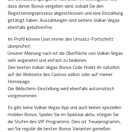
dass dieser Bonus vergeben wird, sobald Sie den
Registrierungsprozess abgeschlossen und eine Einzahlung
getätigt haben. Auszahlungen sind seitens Vulkan Vegas
ebenfalls gebührenfrei.
Im Profil können User immer den Umsatz-Fortschritt
überprüfen!
Unserer Meinung nach ist die Oberfläche von Vulkan Vegas
sehr angenehm und einfach zu bedienen.
Den besten Vulkan Vegas Bonus Code findet ihr natürlich
auf der Webseite des Casinos selbst oder auf meiner
Homepage.
Die Bildschirm-Einstellung wird ebenfalls automatisch
vorgenommen.
Es gibt keine Vulkan Vegas App und auch keinen speziellen
mobilen Bonus. Spielen Sie im Spielclub aktiv, steigen Sie
die Stufen des VIP Programms. Dies ist Treueprogramm,
wo Sie regulär die besten Bonus Varianten genießen