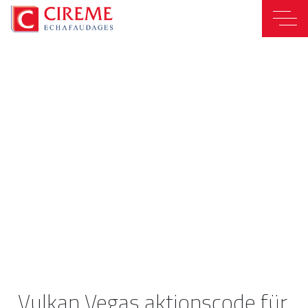
Vulkan Vegas aktionscode für