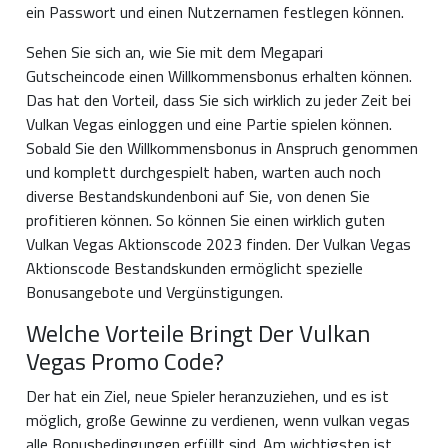
ein Passwort und einen Nutzernamen festlegen können.
Sehen Sie sich an, wie Sie mit dem Megapari
Gutscheincode einen Willkommensbonus erhalten können.
Das hat den Vorteil, dass Sie sich wirklich zu jeder Zeit bei
Vulkan Vegas einloggen und eine Partie spielen können.
Sobald Sie den Willkommensbonus in Anspruch genommen
und komplett durchgespielt haben, warten auch noch
diverse Bestandskundenboni auf Sie, von denen Sie
profitieren können. So können Sie einen wirklich guten
Vulkan Vegas Aktionscode 2023 finden. Der Vulkan Vegas
Aktionscode Bestandskunden ermöglicht spezielle
Bonusangebote und Vergünstigungen.
Welche Vorteile Bringt Der Vulkan
Vegas Promo Code?
Der hat ein Ziel, neue Spieler heranzuziehen, und es ist
möglich, große Gewinne zu verdienen, wenn vulkan vegas
alle Bonusbedingungen erfüllt sind. Am wichtigsten ist,