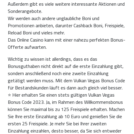
Außerdem gibt es viele weitere interessante Aktionen und
Sonderangebote.
Wir werden auch andere unglaubliche Boni und
Promotionen anbieten, darunter Cashback Boni, Freispiele,
Reload Boni und vieles mehr.
Das Online Casino kann mit einer nahezu perfekten Bonus-
Offerte aufwarten.
Wichtig zu wissen ist allerdings, dass es das
Bonusguthaben nicht direkt auf die erste Einzahlung gibt,
sondern anschließend noch eine zweite Einzahlung
getätigt werden muss. Mit dem Vulkan Vegas Bonus Code
für Bestandskunden läuft es dann auch gleich viel besser.
⭐ Hier erhalten Sie einen stets gültigen Vulkan Vegas
Bonus Code 2023. Ja, im Rahmen des Willkommensbonus
können Sie maximal bis zu 125 Freispiele erhalten. Machen
Sie Ihre erste Einzahlung ab 10 Euro und genießen Sie die
ersten 25 Freispiele. Je mehr Sie bei Ihrer zweiten
Einzahlung einzahlen, desto besser, da Sie sich entweder