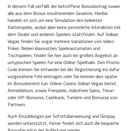
In diesem Fall verfällt der betroffene Bonusbetrag sowie
alle aus dem Bonus resultierenden Gewinne. Hierbei
handelt es sich um eine Simulation des beliebten
Kartenspiels, wobei aber keine persönliche Interaktion mit
dem Dealer und anderen Spielern stattfindet. Auf Vulkan
Vegas finden Sie sogar mehrere Variationen von Video-
Poker. Neben klassischen Spieleautomaten und
Tischspielen, finden Sie hier auch ein großes Angebot an
untypischen Spielen für eine Online-Spielhalle. Den Promo
Code können Sie entweder bei der Registrierung ins dafür
vorgesehene Feld eintragen oder Sie können dies später
im Bonusbereich tun. Online-Casino Vulkan Vegas bietet
Anmeldeboni, sowie Freispiele, risikofreie Spins, Treue-
oder VIP-Bonusse, Cashback, Turniere und Bonusse von
Partnern.
Auch Einzahlungen per Sofortüberweisung und Giropay
werden unterstützt, ferner findet sich auch die bequeme
Paysafecard in der Auflistung wieder.