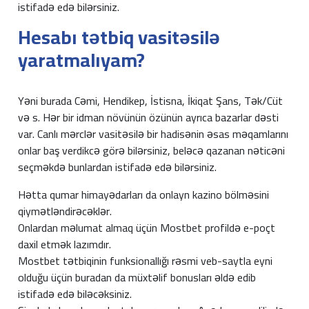
istifadə edə bilərsiniz.
Hesabı tətbiq vasitəsilə
yaratmalıyam?
Yəni burada Cəmi, Hendikep, İstisna, İkiqat Şans, Tək/Cüt
və s. Hər bir idman növünün özünün ayrıca bazarlar dəsti
var. Canlı mərclər vasitəsilə bir hadisənin əsas məqamlarını
onlar baş verdikcə görə bilərsiniz, beləcə qazanan nəticəni
seçməkdə bunlardan istifadə edə bilərsiniz.
Hətta qumar himayədarları da onlayn kazino bölməsini
qiymətləndirəcəklər.
Onlardan məlumat almaq üçün Mostbet profildə e-poçt
daxil etmək lazımdır.
Mostbet tətbiqinin funksionallığı rəsmi veb-saytla eyni
olduğu üçün buradan da müxtəlif bonusları əldə edib
istifadə edə biləcəksiniz.