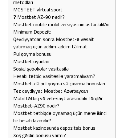
metodları
MOSTBET vİrtual sport
❓ Mostbet AZ-90 nədir?
Mostbet mobile mobil versiyasının üstünlükləri
Minimum Depozit:
Qeydiyyatdan sonra Mostbet-ə vəsait
yatırmaq üçün addım-addım təlimat
Pul qoyma bonusu
Mostbet oyunları
Sosial şəbəkələr vasitəsilə
Hesabı tətbiq vasitəsilə yaratmalıyam?
Mostbet-də pul qoyma və çıxarma bonusları
Tez qeydiyyat Mostbet Azərbaycan
Mobil tətbiq və veb-sayt arasındakı fərqlər
Mostbet-AZ90 nədir?
Mostbet tətbiqdə oynamaq üçün mənə ikinci
bir hesab lazımdır?
Mostbet kazinosunda depozitsiz bonus
Xoş gəldin bonusu varmı?