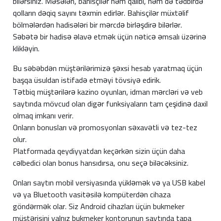
bilərsiniz. Məsələn, bahisçilər həm qalibi, həm də tədbirdə
qolların dəqiq sayını təxmin edirlər. Bahisçilər müxtəlif
bölmələrdən hadisələri bir mərcdə birləşdirə bilərlər.
Səbətə bir hadisə əlavə etmək üçün nəticə əmsalı üzərinə
klikləyin.
Bu səbəbdən müştərilərimizə şəxsi hesab yaratmaq üçün
başqa üsuldan istifadə etməyi tövsiyə edirik.
Tətbiq müştərilərə kazino oyunları, idman mərcləri və veb
saytında mövcud olan digər funksiyaların tam çeşidinə daxil
olmaq imkanı verir.
Onların bonusları və promosyonları səxavətli və tez-tez
olur.
Platformada qeydiyyatdan keçərkən sizin üçün daha
cəlbedici olan bonus hansıdırsa, onu seçə biləcəksiniz.
Onları saytın mobil versiyasında yükləmək və ya USB kabel
və ya Bluetooth vasitəsilə kompüterdən cihaza
göndərmək olar. Siz Android cihazları üçün bukmeker
müştərisini yalnız bukmeker kontorunun saytında tapa