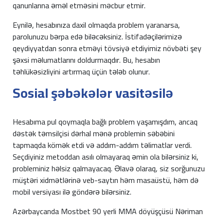
qanunlarına əməl etməsini məcbur etmir.
Eynilə, hesabınıza daxil olmaqda problem yaranarsa,
parolunuzu bərpa edə biləcəksiniz. İstifadəçilərimizə
qeydiyyatdan sonra etməyi tövsiyə etdiyimiz növbəti şey
şəxsi məlumatlarını doldurmaqdır. Bu, hesabın
təhlükəsizliyini artırmaq üçün tələb olunur.
Sosial şəbəkələr vasitəsilə
Hesabıma pul qoymaqla bağlı problem yaşamışdım, ancaq
dəstək təmsilçisi dərhal mənə problemin səbəbini
tapmaqda kömək etdi və addım-addım təlimatlar verdi.
Seçdiyiniz metoddan asılı olmayaraq əmin ola bilərsiniz ki,
probleminiz həlsiz qalmayacaq. Əlavə olaraq, siz sorğunuzu
müştəri xidmətlərinə veb-saytın həm masaüstü, həm də
mobil versiyası ilə göndərə bilərsiniz.
Azərbaycanda Mostbet 90 yerli MMA döyüşçüsü Nəriman