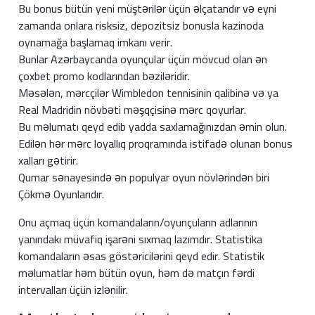
Bu bonus bütün yeni müştərilər üçün əlçatandır və eyni
zamanda onlara risksiz, depozitsiz bonusla kazinoda
oynamağa başlamaq imkanı verir.
Bunlar Azərbaycanda oyunçular üçün mövcud olan ən
çoxbet promo kodlarından bəziləridir.
Məsələn, mərcçilər Wimbledon tennisinin qalibinə və ya
Real Madridin növbəti məşqçisinə mərc qoyurlar.
Bu məlumatı qeyd edib yadda saxlamağınızdan əmin olun.
Edilən hər mərc loyallıq proqramında istifadə olunan bonus
xalları gətirir.
Qumar sənayesində ən populyar oyun növlərindən biri
Çökmə Oyunlarıdır.
Onu açmaq üçün komandaların/oyunçuların adlarının
yanındakı müvafiq işarəni sıxmaq lazımdır. Statistika
komandaların əsas göstəricilərini qeyd edir. Statistik
məlumatlar həm bütün oyun, həm də matçın fərdi
intervalları üçün izlənilir.