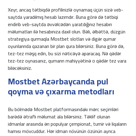
Xeyr, ancaq tətbiqdə profilinizlə oynamaq üçün sizə veb-
saytda yaradılmış hesab lazımdır. Buna görə də tətbiqi
endirib veb-saytda əvvəlcədən yaratdığınız hesabın
məlumatları ilə hesabınıza daxil olun. Bəli, əlbəttə, düzgün
strategiya qurmaqla Mostbet slotları və digər qumar
oyunlarında qazanan bir plan qura bilərsiniz. Buna görə də,
tez-tez məşq edin, bu sizi nəticəyə aparacaq. Nə qədər
tez-tez oynasanız, qumarın mahiyyətinə o qədər tez vara
biləcəksiniz.
Mostbet Azərbaycanda pul
qoyma və çıxarma metodları
Bu bölmədə Mostbet platformasındakı mərc seçimləri
barədə ətraflı məlumat ala bilərsiniz. Təklif olunan
idmanlar arasında ən populyar çempionat, turnir və liqaların
hamısı mövcuddur. Hər idman növünün özünün ayrıca